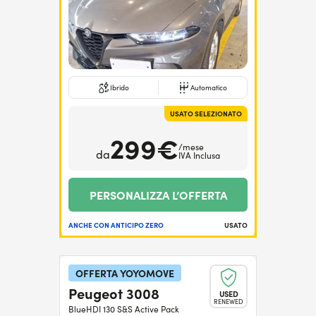
Ibrido
Automatico
USATO SELEZIONATO
299€
/mese
da
IVA Inclusa
PERSONALIZZA L’OFFERTA
ANCHE CON ANTICIPO ZERO
USATO
OFFERTA YOYOMOVE
Peugeot 3008
USED
RENEWED
BlueHDI 130 S&S Active Pack