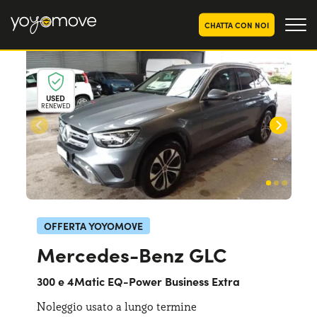
CHATTA CON NOI
OFFERTE NOLEGGIO
LUNGO TERMINE
USED
RENEWED
Privati
OFFERTE NOLEGGIO
AUTO USATE
Aziende e P.IVA
CHI SIAMO
La nostra storia
COME FUNZIONA
Lavora con noi
PERCHÉ CONVIENE
OFFERTA YOYOMOVE
Mercedes-Benz GLC
SCEGLI UN PAESE
300 e 4Matic EQ-Power Business Extra
Noleggio usato a lungo termine