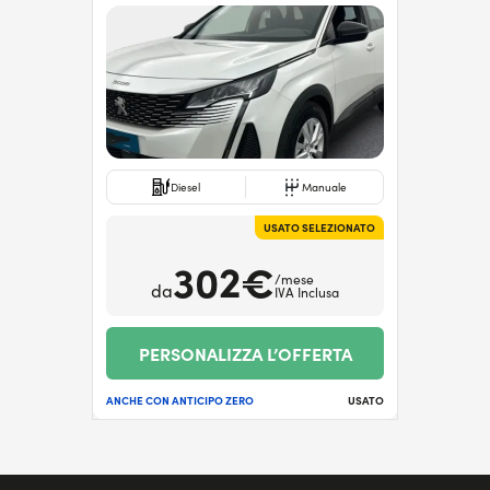
Diesel
Manuale
USATO SELEZIONATO
302€
/mese
da
IVA Inclusa
PERSONALIZZA L’OFFERTA
ANCHE CON ANTICIPO ZERO
USATO