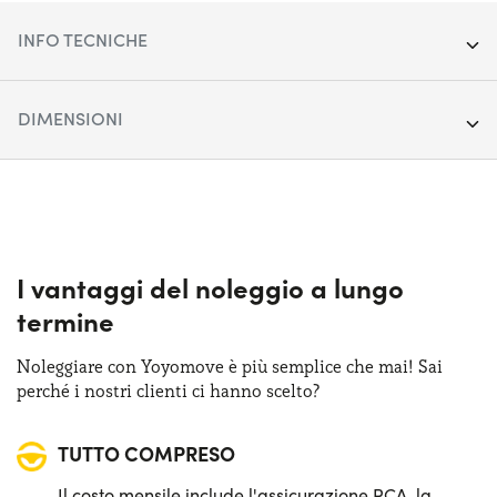
INFO TECNICHE
Anno:
2022
DIMENSIONI
Chilometraggio:
45.018
Lunghezza:
468 cm
Segmento:
SUV Medio-Grande
Larghezza:
189 cm
Porte:
5
Altezza:
164 cm
I vantaggi del noleggio a lungo
Alimentazione:
Ibrido Plug-in
termine
Bagagliaio (max):
1600 lt
Cambio:
Automatico
Noleggiare con Yoyomove è più semplice che mai! Sai
Bagagliaio (min):
550 lt
perché i nostri clienti ci hanno scelto?
Trazione:
4X4
TUTTO COMPRESO
Posti auto:
5
Il costo mensile include l'assicurazione RCA, la