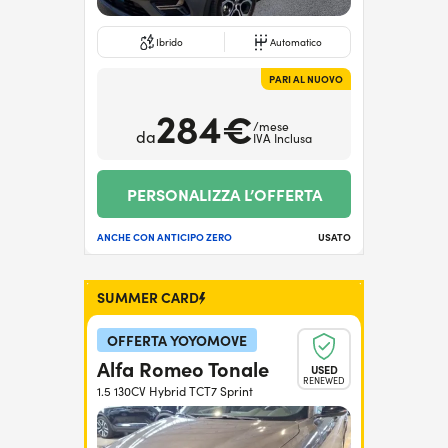
Ibrido
Automatico
PARI AL NUOVO
284€
/mese
da
IVA Inclusa
PERSONALIZZA L’OFFERTA
ANCHE CON ANTICIPO ZERO
USATO
SUMMER CARD
OFFERTA YOYOMOVE
Alfa Romeo Tonale
USED
RENEWED
1.5 130CV Hybrid TCT7 Sprint