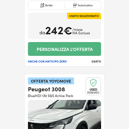
Ibrido
Automatico
USATO SELEZIONATO
242€
/mese
da
IVA Esclusa
PERSONALIZZA L’OFFERTA
ANCHE CON ANTICIPO ZERO
USATO
OFFERTA YOYOMOVE
Peugeot 3008
USED
RENEWED
BlueHDI 130 S&S Active Pack