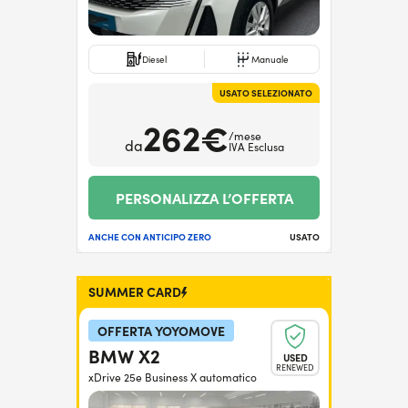
Diesel
Manuale
USATO SELEZIONATO
262€
/mese
da
IVA Esclusa
PERSONALIZZA L’OFFERTA
ANCHE CON ANTICIPO ZERO
USATO
SUMMER CARD
OFFERTA YOYOMOVE
BMW X2
USED
RENEWED
xDrive 25e Business X automatico