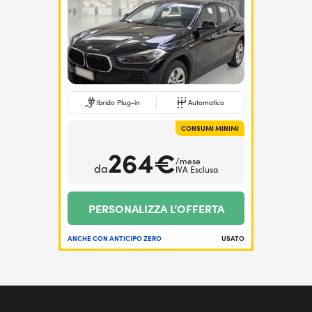
Ibrido Plug-in
Automatico
CONSUMI MINIMI
264€
/mese
da
IVA Esclusa
PERSONALIZZA L’OFFERTA
ANCHE CON ANTICIPO ZERO
USATO