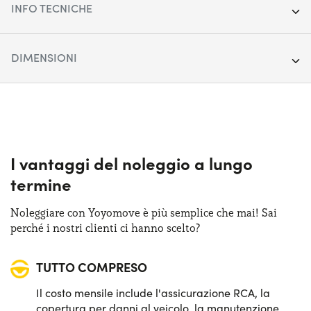
INFO TECNICHE
Anno:
2021
DIMENSIONI
Chilometraggio:
147.104
Lunghezza:
471 cm
Segmento:
SUV Medio-Grande
Larghezza:
189 cm
Porte:
5
Altezza:
164 cm
I vantaggi del noleggio a lungo
Alimentazione:
Diesel
termine
Bagagliaio:
620 lt
Cambio:
Automatico
Noleggiare con Yoyomove è più semplice che mai! Sai
perché i nostri clienti ci hanno scelto?
Trazione:
4X4
TUTTO COMPRESO
Posti auto:
5
Il costo mensile include l'assicurazione RCA, la
Potenza:
194 CV
copertura per danni al veicolo, la manutenzione