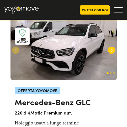
CHATTA CON NOI
OFFERTE NOLEGGIO
LUNGO TERMINE
USED
RENEWED
Privati
OFFERTE NOLEGGIO
AUTO USATE
Aziende e P.IVA
CHI SIAMO
La nostra storia
COME FUNZIONA
Lavora con noi
PERCHÉ CONVIENE
OFFERTA YOYOMOVE
Mercedes-Benz GLC
SCEGLI UN PAESE
220 d 4Matic Premium aut.
Noleggio usato a lungo termine