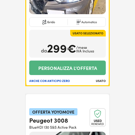
Ibrido
Automatico
USATO SELEZIONATO
299€
/mese
da
IVA Inclusa
PERSONALIZZA L’OFFERTA
ANCHE CON ANTICIPO ZERO
USATO
OFFERTA YOYOMOVE
Peugeot 3008
USED
RENEWED
BlueHDI 130 S&S Active Pack