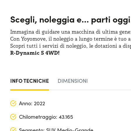
Scegli, noleggia e…
parti oggi
Immagina di guidare una macchina
di ultima
gener
Con Yoyomove,
il noleggio
a lungo
termine
è tuo
a
Scopri tutti
i servizi
di noleggio
,
le dotazioni
a dis
R-Dynamic S 4WD!
INFO TECNICHE
DIMENSIONI
Anno: 2022
Chilometraggio: 43.165
Segmento: SUV Medio-Grande