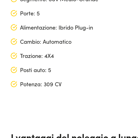
Porte: 5
Alimentazione: Ibrido Plug-in
Cambio: Automatico
Trazione: 4X4
Posti auto: 5
Potenza: 309 CV
Lunghezza: 460 cm
Larghezza: 190 cm
Altezza: 173 cm
I vantaggi del noleggio a lun
Bagagliaio (max): 1574 lt