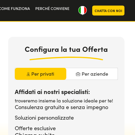
COME FUNZIONA
PERCHÉ CONVIENE
CHATTA CON NOI
oria
noi
Configura la tua Offerta
Per privati
Per aziende
Affidati ai nostri specialisti:
troveremo insieme la soluzione ideale per te!
Consulenza gratuita e senza impegno
Soluzioni personalizzate
Offerte esclusive
Chiama subito