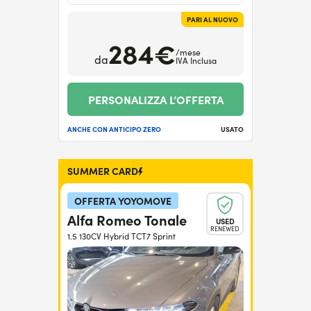
PARI AL NUOVO
284€
/mese
da
IVA Inclusa
PERSONALIZZA L’OFFERTA
ANCHE CON ANTICIPO ZERO
USATO
SUMMER CARD
OFFERTA YOYOMOVE
Alfa Romeo Tonale
USED
RENEWED
1.5 130CV Hybrid TCT7 Sprint