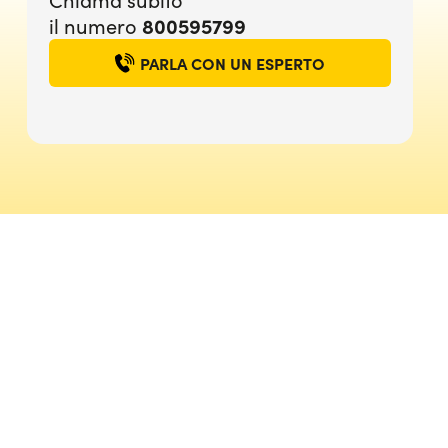
il numero
800595799
PARLA CON UN ESPERTO