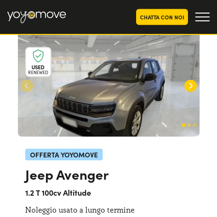
CHATTA CON NOI
OFFERTE NOLEGGIO
LUNGO TERMINE
USED
RENEWED
Privati
OFFERTE NOLEGGIO
AUTO USATE
Aziende e P.IVA
CHI SIAMO
La nostra storia
COME FUNZIONA
Lavora con noi
PERCHÉ CONVIENE
OFFERTA YOYOMOVE
Jeep Avenger
SCEGLI UN PAESE
1.2 T 100cv Altitude
Noleggio usato a lungo termine