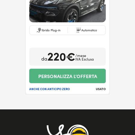
Ibrido Plug-in
Automatico
220€
/mese
da
IVA Esclusa
PERSONALIZZA L’OFFERTA
ANCHE CON ANTICIPO ZERO
USATO