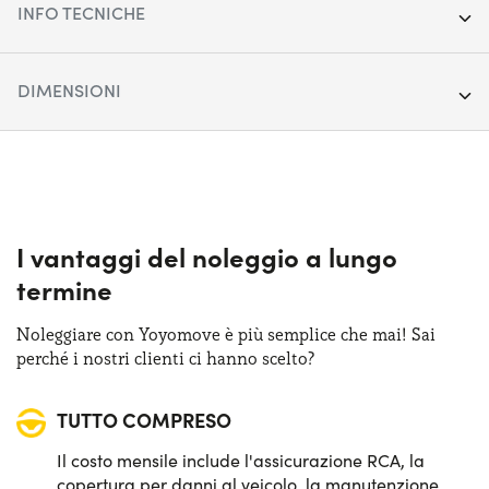
INFO TECNICHE
Anno:
2024
DIMENSIONI
Chilometraggio:
37.439
Lunghezza:
408 cm
Segmento:
SUV Cittadino
Larghezza:
172 cm
Porte:
5
Altezza:
153 cm
I vantaggi del noleggio a lungo
Alimentazione:
Benzina
termine
Bagagliaio (max):
750 lt
Cambio:
Manuale
Noleggiare con Yoyomove è più semplice che mai! Sai
Bagagliaio (min):
380 lt
perché i nostri clienti ci hanno scelto?
Trazione:
Anteriore
TUTTO COMPRESO
Posti auto:
5
Il costo mensile include l'assicurazione RCA, la
Potenza:
100 CV
copertura per danni al veicolo, la manutenzione