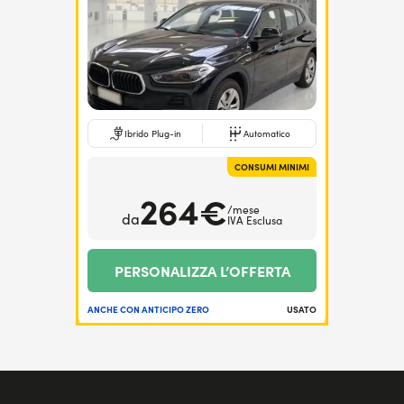
Ibrido Plug-in
Automatico
CONSUMI MINIMI
264€
/mese
da
IVA Esclusa
PERSONALIZZA L’OFFERTA
ANCHE CON ANTICIPO ZERO
USATO