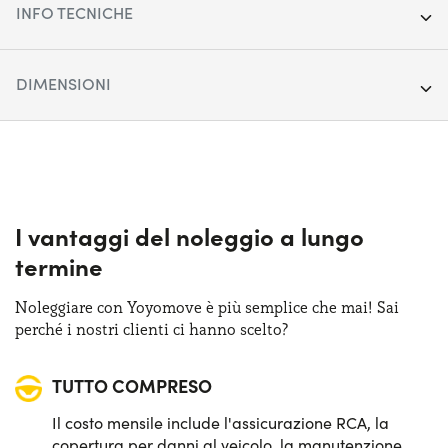
INFO TECNICHE
Anno:
2019
DIMENSIONI
Chilometraggio:
44.809
Lunghezza:
454 cm
Segmento:
SUV Medio-Grande
Larghezza:
186 cm
Porte:
5
Altezza:
170 cm
I vantaggi del noleggio a lungo
Alimentazione:
Benzina
termine
Bagagliaio (max):
1603 lt
Cambio:
Manuale
Noleggiare con Yoyomove è più semplice che mai! Sai
Bagagliaio (min):
456 lt
perché i nostri clienti ci hanno scelto?
Trazione:
Anteriore
TUTTO COMPRESO
Posti auto:
5
Il costo mensile include l'assicurazione RCA, la
Potenza:
120 CV
copertura per danni al veicolo, la manutenzione