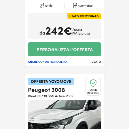
Ibrido
Automatico
USATO SELEZIONATO
242€
/mese
da
IVA Esclusa
PERSONALIZZA L’OFFERTA
ANCHE CON ANTICIPO ZERO
USATO
OFFERTA YOYOMOVE
Peugeot 3008
USED
RENEWED
BlueHDI 130 S&S Active Pack