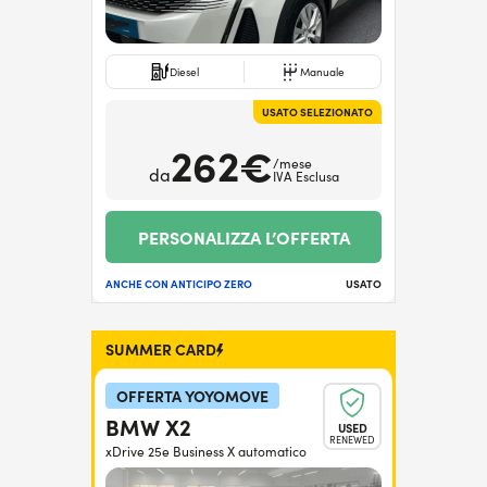
Diesel
Manuale
USATO SELEZIONATO
262€
/mese
da
IVA Esclusa
PERSONALIZZA L’OFFERTA
ANCHE CON ANTICIPO ZERO
USATO
SUMMER CARD
OFFERTA YOYOMOVE
BMW X2
USED
RENEWED
xDrive 25e Business X automatico