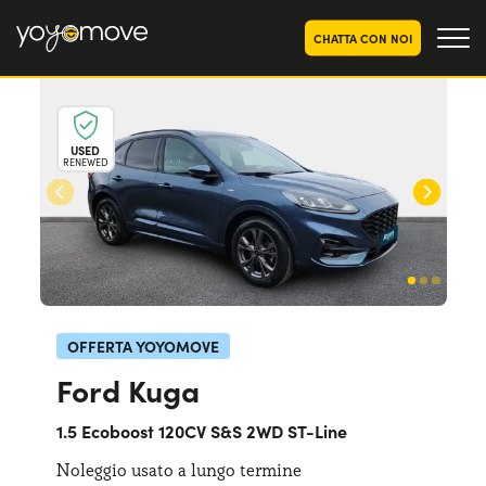
CHATTA CON NOI
OFFERTE NOLEGGIO
LUNGO TERMINE
USED
RENEWED
Privati
OFFERTE NOLEGGIO
AUTO USATE
Aziende e P.IVA
CHI SIAMO
La nostra storia
COME FUNZIONA
Lavora con noi
PERCHÉ CONVIENE
OFFERTA YOYOMOVE
Ford Kuga
SCEGLI UN PAESE
1.5 Ecoboost 120CV S&S 2WD ST-Line
Noleggio usato a lungo termine