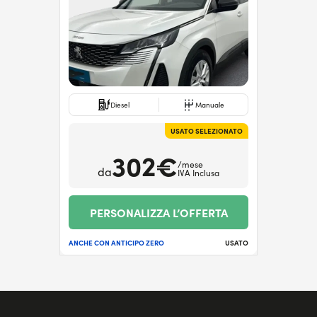
Diesel
Manuale
USATO SELEZIONATO
302€
/mese
da
IVA Inclusa
PERSONALIZZA L’OFFERTA
ANCHE CON ANTICIPO ZERO
USATO