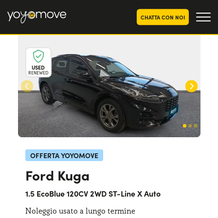
CHATTA CON NOI
OFFERTE NOLEGGIO
LUNGO TERMINE
USED
RENEWED
Privati
OFFERTE NOLEGGIO
AUTO USATE
Aziende e P.IVA
CHI SIAMO
La nostra storia
COME FUNZIONA
Lavora con noi
PERCHÉ CONVIENE
OFFERTA YOYOMOVE
Ford Kuga
SCEGLI UN PAESE
1.5 EcoBlue 120CV 2WD ST-Line X Auto
Noleggio usato a lungo termine