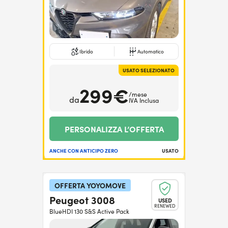
Ibrido
Automatico
USATO SELEZIONATO
299€
/mese
da
IVA Inclusa
PERSONALIZZA L’OFFERTA
ANCHE CON ANTICIPO ZERO
USATO
OFFERTA YOYOMOVE
Peugeot 3008
USED
RENEWED
BlueHDI 130 S&S Active Pack