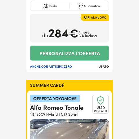
Ibrido
Automatico
PARI AL NUOVO
284€
/mese
da
IVA Inclusa
PERSONALIZZA L’OFFERTA
ANCHE CON ANTICIPO ZERO
USATO
SUMMER CARD
OFFERTA YOYOMOVE
Alfa Romeo Tonale
USED
RENEWED
1.5 130CV Hybrid TCT7 Sprint