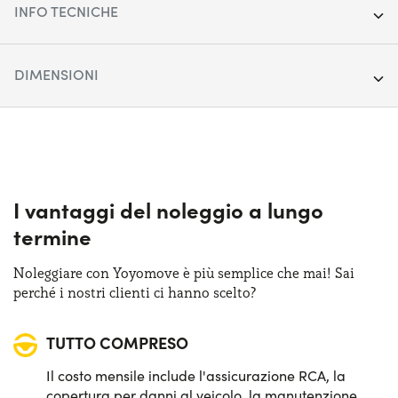
INFO TECNICHE
Anno:
2021
DIMENSIONI
Chilometraggio:
28.749
Lunghezza:
461 cm
Segmento:
SUV Medio-Grande
Larghezza:
188 cm
Porte:
5
Altezza:
166 cm
I vantaggi del noleggio a lungo
Alimentazione:
Diesel
termine
Bagagliaio:
475 lt
Cambio:
Automatico
Noleggiare con Yoyomove è più semplice che mai! Sai
perché i nostri clienti ci hanno scelto?
Trazione:
Anteriore
TUTTO COMPRESO
Posti auto:
5
Il costo mensile include l'assicurazione RCA, la
Potenza:
120 CV
copertura per danni al veicolo, la manutenzione