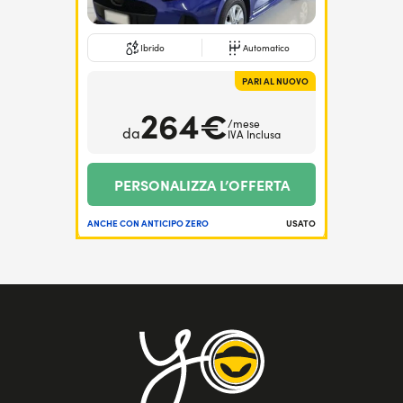
Ibrido
Automatico
PARI AL NUOVO
264€
/mese
da
IVA Inclusa
PERSONALIZZA L’OFFERTA
ANCHE CON ANTICIPO ZERO
USATO