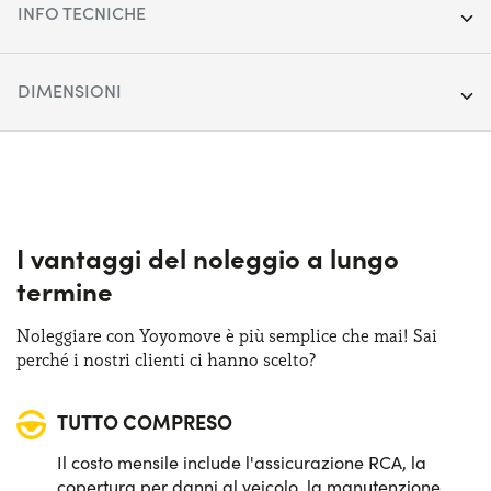
INFO TECNICHE
Anno:
2023
DIMENSIONI
Chilometraggio:
67.522
Lunghezza:
409 cm
Segmento:
City car
Larghezza:
176 cm
Porte:
5
Altezza:
148 cm
I vantaggi del noleggio a lungo
Alimentazione:
GPL
termine
Bagagliaio (max):
980 lt
Cambio:
Manuale
Noleggiare con Yoyomove è più semplice che mai! Sai
Bagagliaio (min):
310 lt
perché i nostri clienti ci hanno scelto?
Trazione:
Anteriore
TUTTO COMPRESO
Posti auto:
5
Il costo mensile include l'assicurazione RCA, la
Potenza:
75 CV
copertura per danni al veicolo, la manutenzione