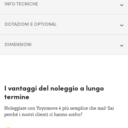
INFO TECNICHE
Anno:
2022
DOTAZIONI E OPTIONAL
Chilometraggio:
40.125
Alzacristalli anteriori elettrici
DIMENSIONI
Segmento:
City car
Climatizzatore manuale
Porte:
Lunghezza:
5
369 cm
Cruise control
Alimentazione:
Larghezza:
Ibrido
164 cm
Sensori di parcheggio posteriori
Cambio:
Altezza:
Manuale
155 cm
I vantaggi del noleggio a lungo
Sistema di frenata d'emergenza attiva
termine
Trazione:
Bagagliaio (max):
Anteriore
870 lt
Start&Stop
Noleggiare con Yoyomove è più semplice che mai! Sai
Posti auto:
Bagagliaio (min):
4
225 lt
perché i nostri clienti ci hanno scelto?
Potenza:
70 CV