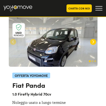
CHATTA CON NOI
OFFERTE NOLEGGIO
LUNGO TERMINE
USED
RENEWED
Privati
OFFERTE NOLEGGIO
AUTO USATE
Aziende e P.IVA
CHI SIAMO
La nostra storia
COME FUNZIONA
Lavora con noi
PERCHÉ CONVIENE
OFFERTA YOYOMOVE
Fiat Panda
SCEGLI UN PAESE
1.0 FireFly Hybrid 70cv
Noleggio usato a lungo termine