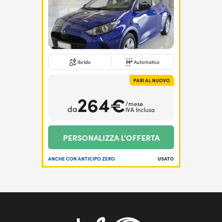
Ibrido
Automatico
PARI AL NUOVO
264€
/mese
da
IVA Inclusa
PERSONALIZZA L’OFFERTA
ANCHE CON ANTICIPO ZERO
USATO