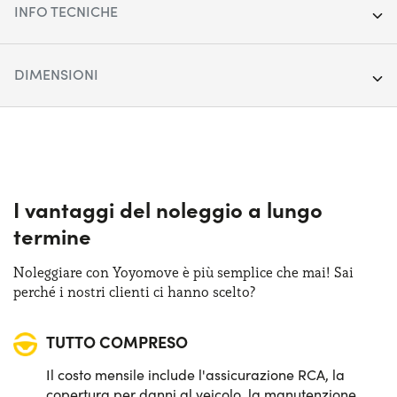
INFO TECNICHE
Anno:
2022
DIMENSIONI
Chilometraggio:
24.682
Lunghezza:
357 cm
Segmento:
City car
Larghezza:
163 cm
Porte:
3
Altezza:
149 cm
I vantaggi del noleggio a lungo
Alimentazione:
Ibrido
termine
Bagagliaio (max):
530 lt
Cambio:
Manuale
Noleggiare con Yoyomove è più semplice che mai! Sai
Bagagliaio (min):
185 lt
perché i nostri clienti ci hanno scelto?
Trazione:
Anteriore
TUTTO COMPRESO
Posti auto:
4
Il costo mensile include l'assicurazione RCA, la
Potenza:
70 CV
copertura per danni al veicolo, la manutenzione