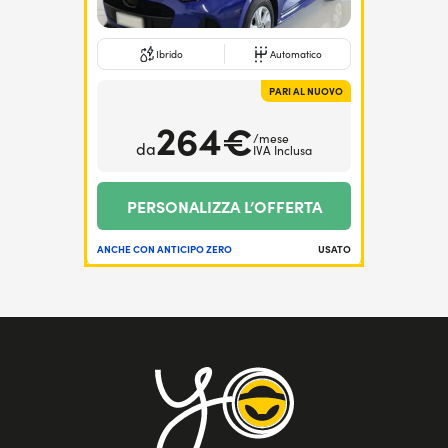
Ibrido
Automatico
PARI AL NUOVO
264€
/mese
da
IVA Inclusa
PERSONALIZZA L’OFFERTA
ANCHE CON ANTICIPO ZERO
USATO