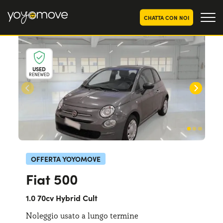
CHATTA CON NOI
OFFERTE NOLEGGIO
LUNGO TERMINE
USED
RENEWED
Privati
OFFERTE NOLEGGIO
AUTO USATE
Aziende e P.IVA
CHI SIAMO
La nostra storia
COME FUNZIONA
Lavora con noi
PERCHÉ CONVIENE
OFFERTA YOYOMOVE
Fiat 500
SCEGLI UN PAESE
1.0 70cv Hybrid Cult
Noleggio usato a lungo termine