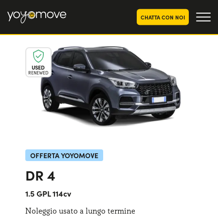
CHATTA CON NOI
OFFERTE NOLEGGIO
LUNGO TERMINE
USED
RENEWED
Privati
OFFERTE NOLEGGIO
AUTO USATE
Aziende e P.IVA
CHI SIAMO
La nostra storia
COME FUNZIONA
Lavora con noi
PERCHÉ CONVIENE
OFFERTA YOYOMOVE
DR 4
SCEGLI UN PAESE
1.5 GPL 114cv
Noleggio usato a lungo termine