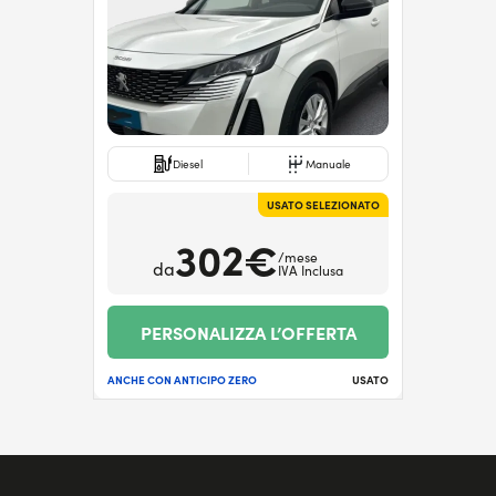
Diesel
Manuale
USATO SELEZIONATO
302€
/mese
da
IVA Inclusa
PERSONALIZZA L’OFFERTA
ANCHE CON ANTICIPO ZERO
USATO