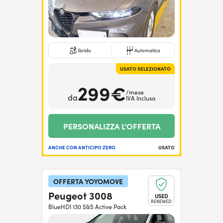
Ibrido
Automatico
USATO SELEZIONATO
299€
/mese
da
IVA Inclusa
PERSONALIZZA L’OFFERTA
ANCHE CON ANTICIPO ZERO
USATO
OFFERTA YOYOMOVE
Peugeot 3008
USED
RENEWED
BlueHDI 130 S&S Active Pack