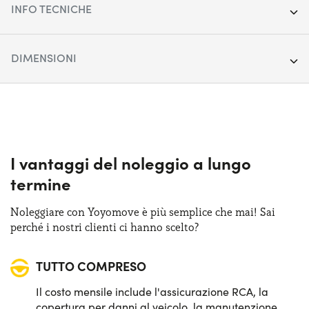
INFO TECNICHE
Anno:
2021
DIMENSIONI
Chilometraggio:
107.611
Lunghezza:
471 cm
Segmento:
SUV Medio-Grande
Larghezza:
189 cm
Porte:
5
Altezza:
1868 cm
I vantaggi del noleggio a lungo
Alimentazione:
Diesel
termine
Bagagliaio (max):
1660 lt
Cambio:
Automatico
Noleggiare con Yoyomove è più semplice che mai! Sai
Bagagliaio (min):
550 lt
perché i nostri clienti ci hanno scelto?
Trazione:
4X4
TUTTO COMPRESO
Posti auto:
5
Il costo mensile include l'assicurazione RCA, la
Potenza:
190 CV
copertura per danni al veicolo, la manutenzione