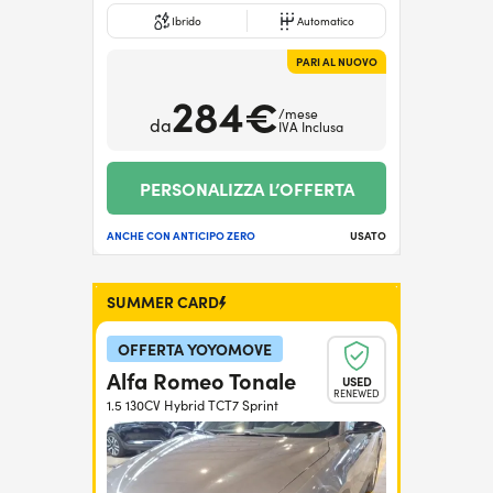
Ibrido
Automatico
PARI AL NUOVO
284€
/mese
da
IVA Inclusa
PERSONALIZZA L’OFFERTA
ANCHE CON ANTICIPO ZERO
USATO
SUMMER CARD
OFFERTA YOYOMOVE
Alfa Romeo Tonale
USED
RENEWED
1.5 130CV Hybrid TCT7 Sprint