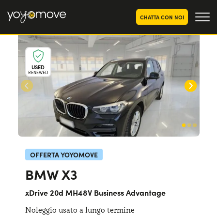
CHATTA CON NOI
OFFERTE NOLEGGIO
LUNGO TERMINE
USED
RENEWED
Privati
OFFERTE NOLEGGIO
AUTO USATE
Aziende e P.IVA
CHI SIAMO
La nostra storia
COME FUNZIONA
Lavora con noi
PERCHÉ CONVIENE
OFFERTA YOYOMOVE
BMW X3
SCEGLI UN PAESE
xDrive 20d MH48V Business Advantage
Noleggio usato a lungo termine