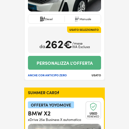
Diesel
Manuale
USATO SELEZIONATO
262€
/mese
da
IVA Esclusa
PERSONALIZZA L’OFFERTA
ANCHE CON ANTICIPO ZERO
USATO
SUMMER CARD
OFFERTA YOYOMOVE
BMW X2
USED
RENEWED
xDrive 25e Business X automatico