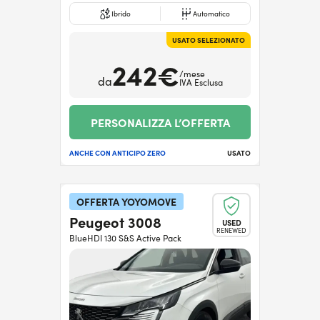
Ibrido
Automatico
USATO SELEZIONATO
242€
/mese
da
IVA Esclusa
PERSONALIZZA L’OFFERTA
ANCHE CON ANTICIPO ZERO
USATO
OFFERTA YOYOMOVE
Peugeot 3008
USED
RENEWED
BlueHDI 130 S&S Active Pack