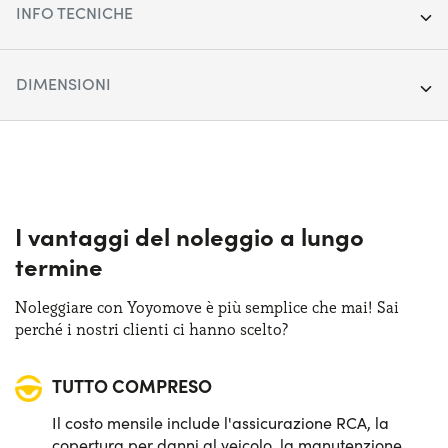
INFO TECNICHE
Anno:
2021
DIMENSIONI
Chilometraggio:
71.608
Lunghezza:
471 cm
Segmento:
SUV Medio-Grande
Larghezza:
189 cm
Porte:
5
Altezza:
168 cm
I vantaggi del noleggio a lungo
Alimentazione:
Ibrido Plug-in
termine
Bagagliaio (max):
1500 lt
Cambio:
Automatico
Noleggiare con Yoyomove è più semplice che mai! Sai
Bagagliaio (min):
450 lt
perché i nostri clienti ci hanno scelto?
Trazione:
4X4
TUTTO COMPRESO
Posti auto:
5
Il costo mensile include l'assicurazione RCA, la
Potenza:
292 CV
copertura per danni al veicolo, la manutenzione