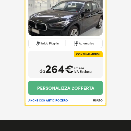
Ibrido Plug-in
Automatico
CONSUMI MINIMI
264€
/mese
da
IVA Esclusa
PERSONALIZZA L’OFFERTA
ANCHE CON ANTICIPO ZERO
USATO