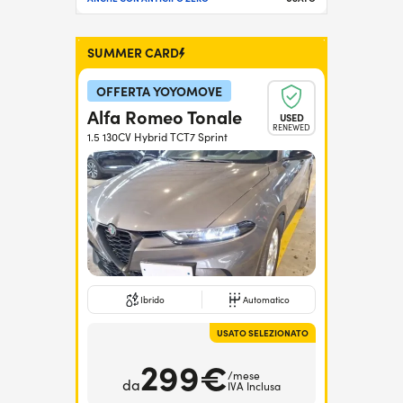
SUMMER CARD
OFFERTA YOYOMOVE
Alfa Romeo Tonale
USED
RENEWED
1.5 130CV Hybrid TCT7 Sprint
Ibrido
Automatico
USATO SELEZIONATO
299€
/mese
da
IVA Inclusa