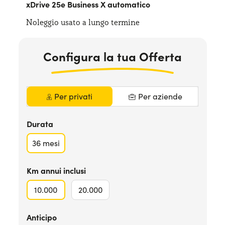
xDrive 25e Business X automatico
Serve assistenza?
800595799
Noleggio usato a lungo termine
Configura la tua Offerta
Per privati
Per aziende
Durata
36
mesi
Km annui inclusi
10.000
20.000
Anticipo