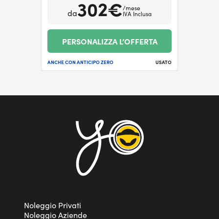
302€
/mese
da
IVA Inclusa
PERSONALIZZA L’OFFERTA
ANCHE CON ANTICIPO ZERO
USATO
Noleggio Privati
Noleggio Aziende