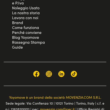
e P.Iva
Noleggio Usato
La nostra storia
Lavora con noi
Brand
Come funziona
Perché conviene
Blog Yoyomove
Rassegna Stampa
Guide
Yoyomove è un brand della società MOVENZIA.COM S.R.L.
Sede legale: Via Confienza 10 | 10121 Torino | Torino, Italy | c.f. e
p.i. 12628200011 | pec:
movenzia.com@pec.it
| Ufficio Registri di: