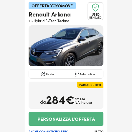
OFFERTA YOYOMOVE
Renault Arkana
USED
RENEWED
1.6 Hybrid E-Tech Techno
Ibrido
Automatico
PARI AL NUOVO
284€
/mese
da
IVA Inclusa
PERSONALIZZA L’OFFERTA
ANCHE CON ANTICIPO ZERO
USATO