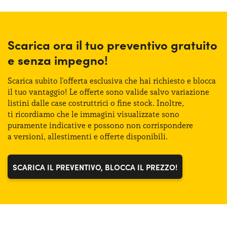
Segmento:
SUV Medio-Grande
Larghezza:
182 cm
Porte:
5
Altezza:
153 cm
Scarica ora il tuo preventivo gratuito
Alimentazione:
Ibrido Plug-in
e senza
impegno!
Bagagliaio (max):
1400 lt
Cambio:
Automatico
Scarica subito l'offerta esclusiva che hai richiesto
e blocca
Bagagliaio (min):
450 lt
il tuo vantaggio!
Le offerte
sono valide salvo variazione
Trazione:
4X4
listini dalle case costruttrici
o fine
stock. Inoltre,
ti ricordiamo
che
le immagini
visualizzate sono
Posti auto:
5
puramente indicative
e possono
non corrispondere
a versioni
, allestimenti
e offerte
disponibili.
Potenza:
220 CV
SCARICA IL PREVENTIVO, BLOCCA IL PREZZO!