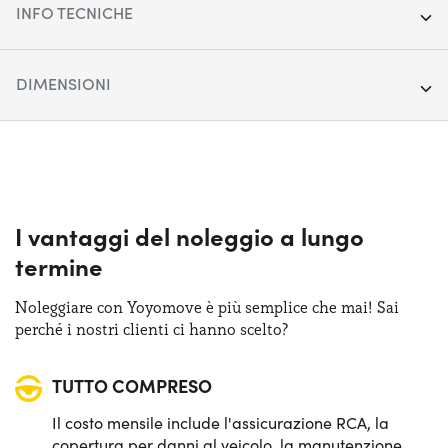
INFO TECNICHE
Anno:
2022
DIMENSIONI
Chilometraggio:
95.519
Lunghezza:
456 cm
Segmento:
SUV Cittadino
Larghezza:
180 cm
Porte:
5
Altezza:
165 cm
I vantaggi del noleggio a lungo
Alimentazione:
Diesel
termine
Bagagliaio (max):
1820 lt
Cambio:
Automatico
Noleggiare con Yoyomove è più semplice che mai! Sai
Bagagliaio (min):
560 lt
perché i nostri clienti ci hanno scelto?
Trazione:
Anteriore
TUTTO COMPRESO
Posti auto:
5
Il costo mensile include l'assicurazione RCA, la
Potenza:
116 CV
copertura per danni al veicolo, la manutenzione