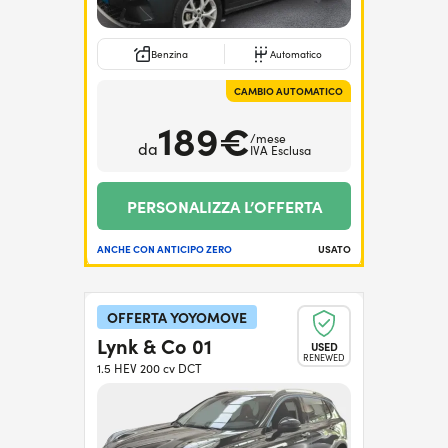
Benzina
Automatico
CAMBIO AUTOMATICO
189€
/mese
da
IVA Esclusa
PERSONALIZZA L’OFFERTA
ANCHE CON ANTICIPO ZERO
USATO
OFFERTA YOYOMOVE
Lynk & Co 01
USED
RENEWED
1.5 HEV 200 cv DCT