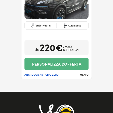
Ibrido Plug-in
Automatico
220€
/mese
da
IVA Esclusa
PERSONALIZZA L’OFFERTA
ANCHE CON ANTICIPO ZERO
USATO