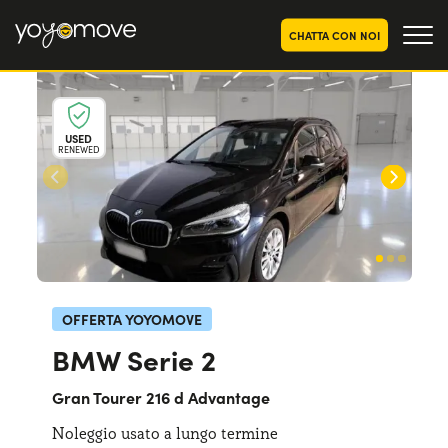
CHATTA CON NOI
OFFERTE NOLEGGIO
LUNGO TERMINE
USED
RENEWED
Privati
OFFERTE NOLEGGIO
AUTO USATE
Aziende e P.IVA
CHI SIAMO
La nostra storia
COME FUNZIONA
Lavora con noi
PERCHÉ CONVIENE
OFFERTA YOYOMOVE
BMW Serie 2
SCEGLI UN PAESE
Gran Tourer 216 d Advantage
Noleggio usato a lungo termine