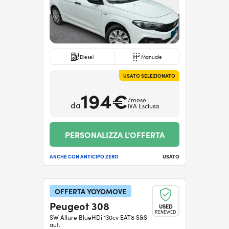
Diesel
Manuale
USATO SELEZIONATO
194€
/mese
da
IVA Esclusa
PERSONALIZZA L’OFFERTA
ANCHE CON ANTICIPO ZERO
USATO
OFFERTA YOYOMOVE
Peugeot 308
USED
RENEWED
SW Allure BlueHDi 130cv EAT8 S&S
aut.