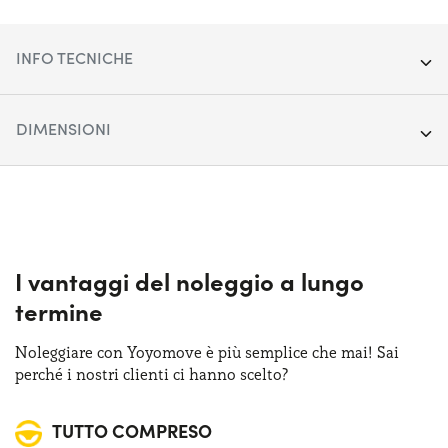
INFO TECNICHE
Anno:
2024
DIMENSIONI
Chilometraggio:
35.328
Lunghezza:
476 cm
Segmento:
Berline/SW/Coupé
Larghezza:
185 cm
Porte:
5
Altezza:
149 cm
I vantaggi del noleggio a lungo
Alimentazione:
Diesel
termine
Bagagliaio (max):
1495 lt
Cambio:
Automatico
Noleggiare con Yoyomove è più semplice che mai! Sai
Bagagliaio (min):
495 lt
perché i nostri clienti ci hanno scelto?
Trazione:
4X4
TUTTO COMPRESO
Posti auto:
5