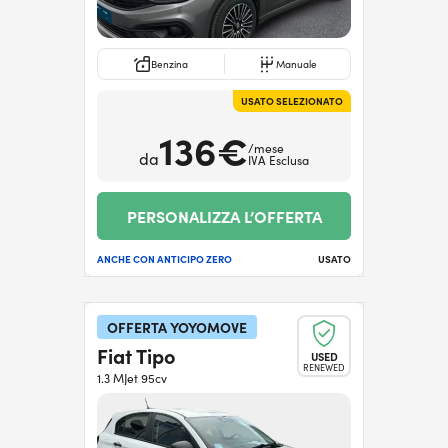
Benzina
Manuale
USATO SELEZIONATO
136€
/mese
da
IVA Esclusa
PERSONALIZZA L’OFFERTA
ANCHE CON ANTICIPO ZERO
USATO
OFFERTA YOYOMOVE
Fiat Tipo
USED
RENEWED
1.3 MJet 95cv