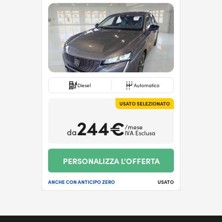
Diesel
Automatico
USATO SELEZIONATO
244€
/mese
da
IVA Esclusa
PERSONALIZZA L’OFFERTA
ANCHE CON ANTICIPO ZERO
USATO