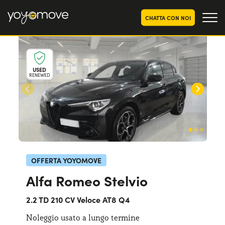
CHATTA CON NOI
OFFERTE NOLEGGIO
LUNGO TERMINE
USED
RENEWED
Privati
OFFERTE NOLEGGIO
AUTO USATE
Aziende e P.IVA
CHI SIAMO
La nostra storia
COME FUNZIONA
Lavora con noi
PERCHÉ CONVIENE
OFFERTA YOYOMOVE
Alfa Romeo Stelvio
SCEGLI UN PAESE
2.2 TD 210 CV Veloce AT8 Q4
Noleggio usato a lungo termine