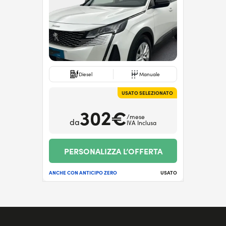
Diesel
Manuale
USATO SELEZIONATO
302€
/mese
da
IVA Inclusa
PERSONALIZZA L’OFFERTA
ANCHE CON ANTICIPO ZERO
USATO