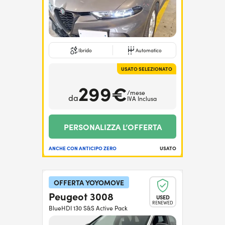
Ibrido
Automatico
USATO SELEZIONATO
299€
/mese
da
IVA Inclusa
PERSONALIZZA L’OFFERTA
ANCHE CON ANTICIPO ZERO
USATO
OFFERTA YOYOMOVE
Peugeot 3008
USED
RENEWED
BlueHDI 130 S&S Active Pack