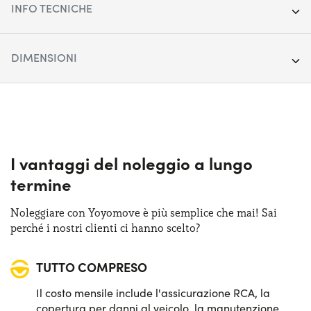
INFO TECNICHE
Anno:
2022
DIMENSIONI
Chilometraggio:
70.675
Lunghezza:
469 cm
Segmento:
SUV Medio-Grande
Larghezza:
190 cm
Porte:
5
Altezza:
167 cm
I vantaggi del noleggio a lungo
Alimentazione:
Diesel
termine
Bagagliaio (max):
1600 lt
Cambio:
Automatico
Noleggiare con Yoyomove è più semplice che mai! Sai
Bagagliaio (min):
525 lt
perché i nostri clienti ci hanno scelto?
Trazione:
4X4
TUTTO COMPRESO
Posti auto:
5
Il costo mensile include l'assicurazione RCA, la
Potenza:
210 CV
copertura per danni al veicolo, la manutenzione