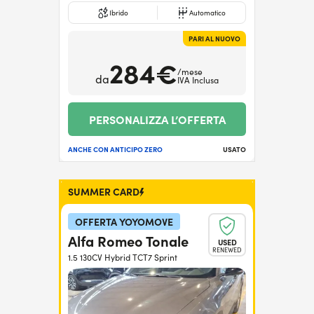
Ibrido
Automatico
PARI AL NUOVO
284€
/mese
da
IVA Inclusa
PERSONALIZZA L’OFFERTA
ANCHE CON ANTICIPO ZERO
USATO
SUMMER CARD
OFFERTA YOYOMOVE
Alfa Romeo Tonale
USED
RENEWED
1.5 130CV Hybrid TCT7 Sprint