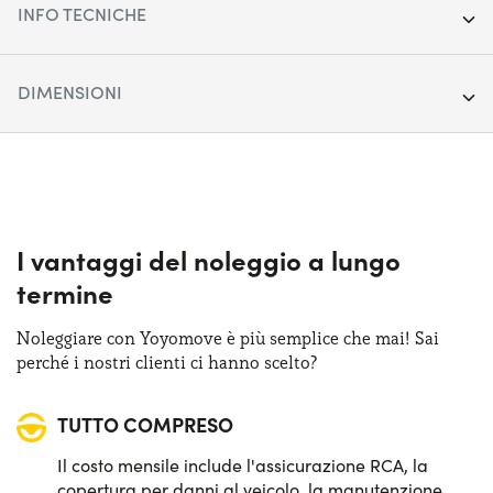
INFO TECNICHE
Anno:
2020
DIMENSIONI
Chilometraggio:
63.320
Lunghezza:
435 cm
Segmento:
Berline/SW/Coupé
Larghezza:
180 cm
Porte:
5
Altezza:
146 cm
I vantaggi del noleggio a lungo
Alimentazione:
Diesel
termine
Bagagliaio (max):
1150 lt
Cambio:
Manuale
Noleggiare con Yoyomove è più semplice che mai! Sai
Bagagliaio (min):
350 lt
perché i nostri clienti ci hanno scelto?
Trazione:
Anteriore
TUTTO COMPRESO
Posti auto:
5
Il costo mensile include l'assicurazione RCA, la
Potenza:
120 CV
copertura per danni al veicolo, la manutenzione