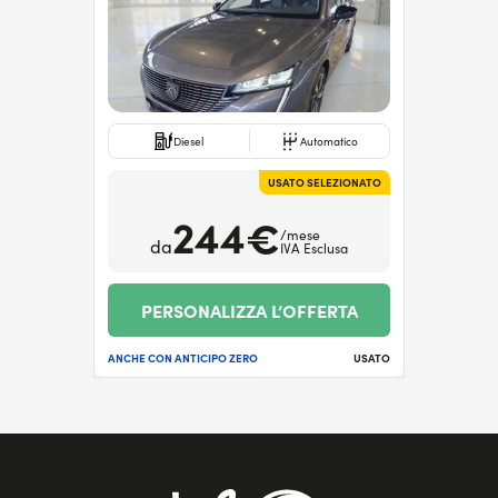
Diesel
Automatico
USATO SELEZIONATO
244€
/mese
da
IVA Esclusa
PERSONALIZZA L’OFFERTA
ANCHE CON ANTICIPO ZERO
USATO