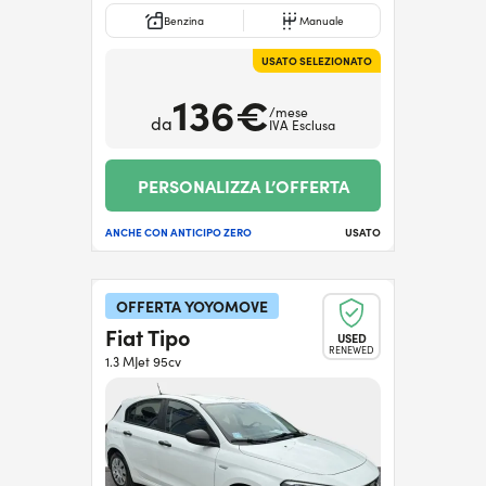
Benzina
Manuale
USATO SELEZIONATO
136€
/mese
da
IVA Esclusa
PERSONALIZZA L’OFFERTA
ANCHE CON ANTICIPO ZERO
USATO
OFFERTA YOYOMOVE
Fiat Tipo
USED
RENEWED
1.3 MJet 95cv