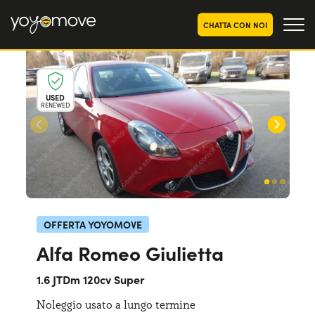
CHATTA CON NOI
OFFERTE NOLEGGIO
LUNGO TERMINE
USED
RENEWED
Privati
OFFERTE NOLEGGIO
AUTO USATE
Aziende e P.IVA
CHI SIAMO
La nostra storia
COME FUNZIONA
Lavora con noi
PERCHÉ CONVIENE
OFFERTA YOYOMOVE
Alfa Romeo Giulietta
SCEGLI UN PAESE
1.6 JTDm 120cv Super
Noleggio usato a lungo termine