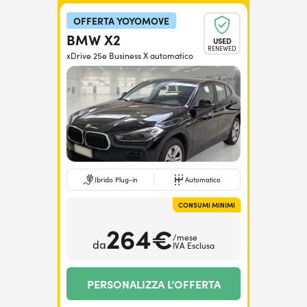
OFFERTA YOYOMOVE
BMW X2
USED
RENEWED
xDrive 25e Business X automatico
Ibrido Plug-in
Automatico
CONSUMI MINIMI
264€
/mese
da
IVA Esclusa
PERSONALIZZA L’OFFERTA