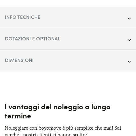
INFO TECNICHE
Segmento:
SUV Medio-Grande
DOTAZIONI E OPTIONAL
Porte:
5
Apple Car Play & Android Auto
DIMENSIONI
Alimentazione:
Ibrido
Cerchi in lega da 18"
Cambio:
Lunghezza:
Automatico
460 cm
Climatizzatore automatico bi-zona
Trazione:
Larghezza:
Anteriore
186 cm
Cruise control adattivo
Posti auto:
Altezza:
5
169 cm
I vantaggi del noleggio a lungo
Display touchscreen da 10"
termine
Potenza:
Bagagliaio (max):
218 CV
1700 lt
Fari anteriori LED
Noleggiare con Yoyomove è più semplice che mai! Sai
Bagagliaio (min):
580 lt
perché i nostri clienti ci hanno scelto?