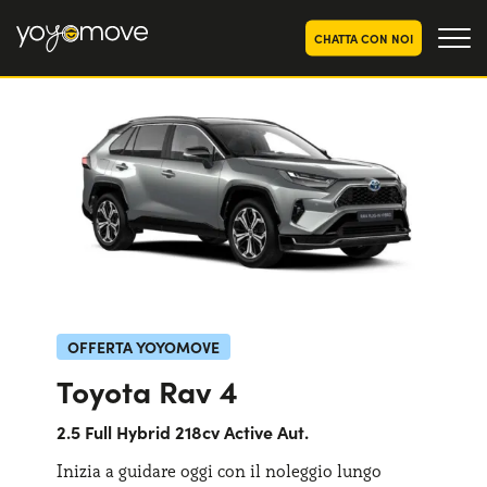
CHATTA CON NOI
OFFERTE NOLEGGIO
LUNGO TERMINE
Privati
OFFERTE NOLEGGIO
AUTO USATE
Aziende e P.IVA
CHI SIAMO
La nostra storia
COME FUNZIONA
Lavora con noi
PERCHÉ CONVIENE
OFFERTA YOYOMOVE
Toyota Rav 4
SCEGLI UN PAESE
2.5 Full Hybrid 218cv Active Aut.
Inizia a guidare oggi con il noleggio lungo