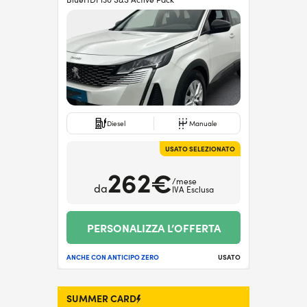
Diesel
Manuale
USATO SELEZIONATO
262€
/mese
da
IVA Esclusa
PERSONALIZZA L’OFFERTA
ANCHE CON ANTICIPO ZERO
USATO
SUMMER CARD