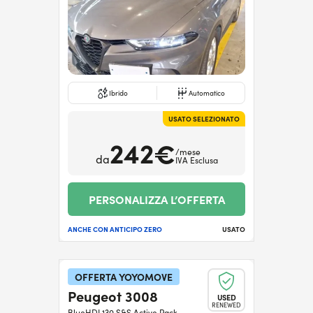
Ibrido
Automatico
USATO SELEZIONATO
242€
/mese
da
IVA Esclusa
PERSONALIZZA L’OFFERTA
ANCHE CON ANTICIPO ZERO
USATO
OFFERTA YOYOMOVE
Peugeot 3008
USED
RENEWED
BlueHDI 130 S&S Active Pack