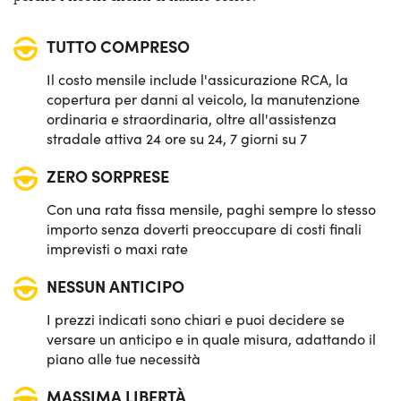
Sensori di parcheggio anteriori & posteriori
TUTTO COMPRESO
Sistema di avviso e mantenimento della corsia
Il costo mensile include l'assicurazione RCA, la
Sistema di frenata d'emergenza attiva
copertura per danni al veicolo, la manutenzione
ordinaria e straordinaria, oltre all'assistenza
Telecamera posteriore di parcheggio
stradale attiva 24 ore su 24, 7 giorni su 7
ZERO SORPRESE
Con una rata fissa mensile, paghi sempre lo stesso
importo senza doverti preoccupare di costi finali
imprevisti o maxi rate
NESSUN ANTICIPO
I prezzi indicati sono chiari e puoi decidere se
versare un anticipo e in quale misura, adattando il
piano alle tue necessità
MASSIMA LIBERTÀ