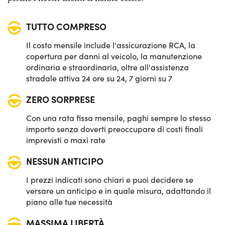
Quadro strumenti digitale
TUTTO COMPRESO
Sistema di avviso e mantenimento della corsia
Il costo mensile include l'assicurazione RCA, la
Sistema di frenata d'emergenza attiva
copertura per danni al veicolo, la manutenzione
ordinaria e straordinaria, oltre all'assistenza
Start&Stop
stradale attiva 24 ore su 24, 7 giorni su 7
ZERO SORPRESE
Telecamera posteriore di parcheggio
Con una rata fissa mensile, paghi sempre lo stesso
importo senza doverti preoccupare di costi finali
imprevisti o maxi rate
NESSUN ANTICIPO
I prezzi indicati sono chiari e puoi decidere se
versare un anticipo e in quale misura, adattando il
piano alle tue necessità
MASSIMA LIBERTÀ