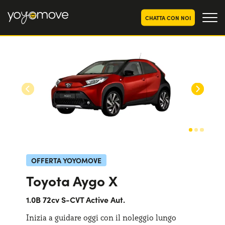
CHATTA CON NOI
OFFERTE NOLEGGIO
LUNGO TERMINE
Privati
OFFERTE NOLEGGIO
AUTO USATE
Aziende e P.IVA
CHI SIAMO
La nostra storia
COME FUNZIONA
Lavora con noi
PERCHÉ CONVIENE
OFFERTA YOYOMOVE
Toyota Aygo X
SCEGLI UN PAESE
1.0B 72cv S-CVT Active Aut.
Inizia a guidare oggi con il noleggio lungo