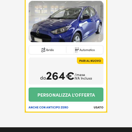
Ibrido
Automatico
PARI AL NUOVO
264€
/mese
da
IVA Inclusa
PERSONALIZZA L’OFFERTA
ANCHE CON ANTICIPO ZERO
USATO