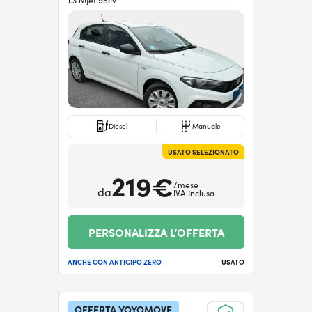
1.3 MJet 95cv
Diesel
Manuale
USATO SELEZIONATO
219€
/mese
da
IVA Inclusa
PERSONALIZZA L’OFFERTA
ANCHE CON ANTICIPO ZERO
USATO
OFFERTA YOYOMOVE