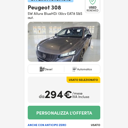
Peugeot 308
USED
RENEWED
SW Allure BlueHDi 130cv EAT8 S&S
aut.
Diesel
Automatico
USATO SELEZIONATO
294€
/mese
da
IVA Inclusa
PERSONALIZZA L’OFFERTA
ANCHE CON ANTICIPO ZERO
USATO