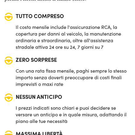
Sensori di parcheggio posteriori
TUTTO COMPRESO
Sistema di avviso e mantenimento della corsia
Il costo mensile include l'assicurazione RCA, la
Sistema di frenata d'emergenza attiva
copertura per danni al veicolo, la manutenzione
ordinaria e straordinaria, oltre all'assistenza
stradale attiva 24 ore su 24, 7 giorni su 7
ZERO SORPRESE
Con una rata fissa mensile, paghi sempre lo stesso
importo senza doverti preoccupare di costi finali
imprevisti o maxi rate
NESSUN ANTICIPO
I prezzi indicati sono chiari e puoi decidere se
versare un anticipo e in quale misura, adattando il
piano alle tue necessità
MASSIMA LIBERTÀ