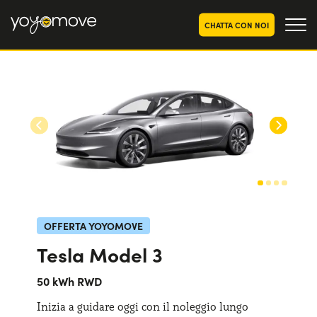
CHATTA CON NOI
OFFERTE NOLEGGIO
LUNGO TERMINE
Privati
OFFERTE NOLEGGIO
AUTO USATE
Aziende e P.IVA
CHI SIAMO
La nostra storia
COME FUNZIONA
Lavora con noi
PERCHÉ CONVIENE
OFFERTA YOYOMOVE
Tesla Model 3
SCEGLI UN PAESE
50 kWh RWD
Inizia a guidare oggi con il noleggio lungo