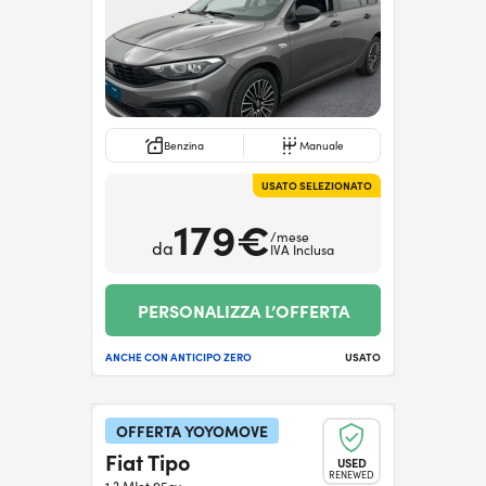
Benzina
Manuale
USATO SELEZIONATO
179€
/mese
da
IVA Inclusa
PERSONALIZZA L’OFFERTA
ANCHE CON ANTICIPO ZERO
USATO
OFFERTA YOYOMOVE
Fiat Tipo
USED
RENEWED