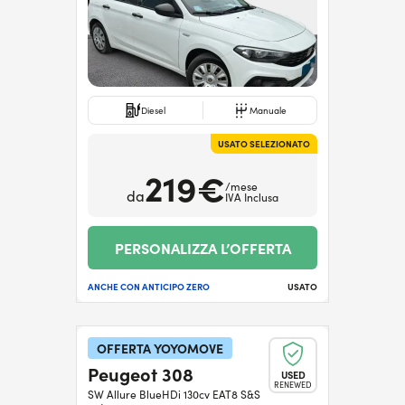
Diesel
Manuale
USATO SELEZIONATO
219€
/mese
da
IVA Inclusa
PERSONALIZZA L’OFFERTA
ANCHE CON ANTICIPO ZERO
USATO
OFFERTA YOYOMOVE
Peugeot 308
USED
RENEWED
SW Allure BlueHDi 130cv EAT8 S&S