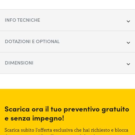
INFO TECNICHE
Segmento:
Berline/SW/Coupé
DOTAZIONI E OPTIONAL
Porte:
5
Apple Car Play & Android Auto
DIMENSIONI
Alimentazione:
Diesel
Cerchi in lega da 17"
Cambio:
Lunghezza:
Automatico
470 cm
Cruise control adattivo
Trazione:
Larghezza:
Anteriore
183 cm
Display touchscreen da 10"
Posti auto:
Altezza:
5
147 cm
Scarica ora il tuo preventivo gratuito
Fari anteriori LED
e senza
impegno!
Potenza:
Bagagliaio (max):
150 CV
1700 lt
Keyless entry
Scarica subito l'offerta esclusiva che hai richiesto
e blocca
Bagagliaio (min):
640 lt