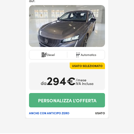
aut.
Diesel
Automatico
USATO SELEZIONATO
294€
/mese
da
IVA Inclusa
PERSONALIZZA L’OFFERTA
ANCHE CON ANTICIPO ZERO
USATO