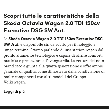
Scopri tutte le caratteristiche della
Skoda Octavia Wagon 2.0 TDI 150cv
Executive DSG SW Aut.
La
Skoda Octavia Wagon 2.0 TDI 150cv Executive DSG
SW Aut.
è disponibile sin da subito per il noleggio a
lungo termine. Stiamo parlando di una station wagon dal
profilo altamente tecnologico e capace di offrire comfort,
praticità e prestazioni all’avanguardia. La vettura del noto
brand ceco è giunta alla quarta generazione e offre ampie
garanzie di qualità, come dimostrato dalla condivisione di
molte componenti con altri modelli del Gruppo
Volkswagen.
La Skoda Octavia Wagon 2.0 TDI 150cv Executive DSG SW
Aut. fa parte del segmento delle
station wagon
compatte
e vanta un design sobrio e grintoso allo stesso