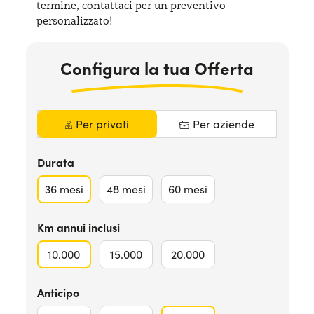
termine, contattaci per
un preventivo
Serve assistenza?
800595799
personalizzato!
Configura la tua Offerta
Per privati
Per aziende
Durata
36
mesi
48
mesi
60
mesi
Km annui inclusi
10.000
15.000
20.000
Anticipo