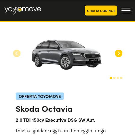
CHATTA CON NOI
OFFERTE NOLEGGIO
LUNGO TERMINE
Privati
OFFERTE NOLEGGIO
AUTO USATE
Aziende e P.IVA
CHI SIAMO
La nostra storia
COME FUNZIONA
Lavora con noi
PERCHÉ CONVIENE
OFFERTA YOYOMOVE
Skoda Octavia
SCEGLI UN PAESE
2.0 TDI 150cv Executive DSG SW Aut.
Inizia a guidare oggi con il noleggio lungo