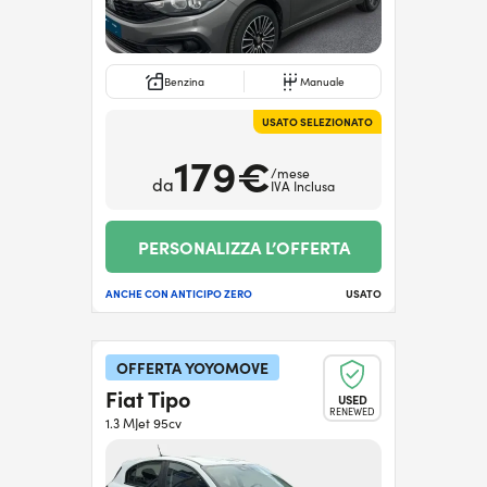
Benzina
Manuale
USATO SELEZIONATO
179€
/mese
da
IVA Inclusa
PERSONALIZZA L’OFFERTA
ANCHE CON ANTICIPO ZERO
USATO
OFFERTA YOYOMOVE
Fiat Tipo
USED
RENEWED
1.3 MJet 95cv