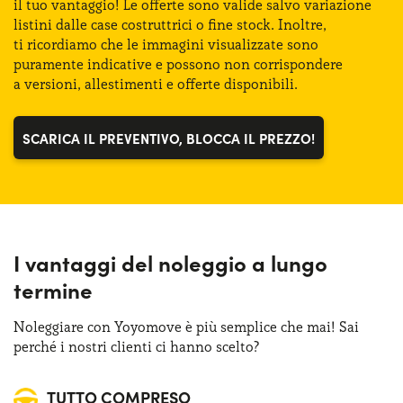
il tuo vantaggio!
Le offerte
sono valide salvo variazione
Quadro strumenti digitale
listini dalle case costruttrici
o fine
stock. Inoltre,
ti ricordiamo
che
le immagini
visualizzate sono
Sensori di parcheggio anteriori & posteriori
puramente indicative
e possono
non corrispondere
a versioni
, allestimenti
e offerte
disponibili.
Sistema di avviso e mantenimento della corsia
SCARICA IL PREVENTIVO, BLOCCA IL PREZZO!
Sistema di frenata d'emergenza attiva
I vantaggi del noleggio a lungo
termine
Noleggiare con Yoyomove è più semplice che mai! Sai
perché i nostri clienti ci hanno scelto?
TUTTO COMPRESO