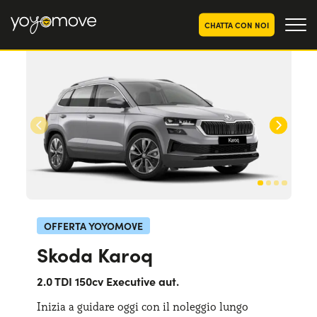
CHATTA CON NOI
OFFERTE NOLEGGIO
LUNGO TERMINE
Privati
OFFERTE NOLEGGIO
AUTO USATE
Aziende e P.IVA
CHI SIAMO
La nostra storia
COME FUNZIONA
Lavora con noi
PERCHÉ CONVIENE
OFFERTA YOYOMOVE
Skoda Karoq
SCEGLI UN PAESE
2.0 TDI 150cv Executive aut.
Inizia a guidare oggi con il noleggio lungo