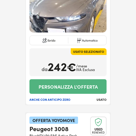
Ibrido
Automatico
USATO SELEZIONATO
242€
/mese
da
IVA Esclusa
PERSONALIZZA L’OFFERTA
ANCHE CON ANTICIPO ZERO
USATO
OFFERTA YOYOMOVE
Peugeot 3008
USED
RENEWED
BlueHDI 130 S&S Active Pack