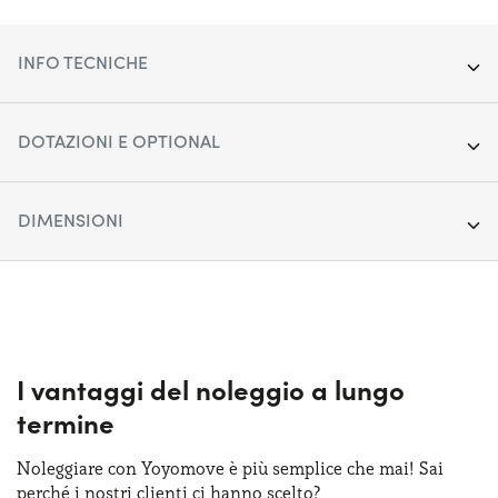
INFO TECNICHE
Segmento:
SUV Medio-Grande
DOTAZIONI E OPTIONAL
Porte:
5
Accensione fari automatica
DIMENSIONI
Alimentazione:
Diesel
Apple Car Play & Android Auto
Cambio:
Lunghezza:
Automatico
439 cm
Cerchi in lega da 17"
Trazione:
Larghezza:
Anteriore
184 cm
Climatizzatore automatico bi-zona
Posti auto:
Altezza:
5
161 cm
I vantaggi del noleggio a lungo
Fari anteriori LED
termine
Potenza:
Bagagliaio (max):
150 CV
1630 lt
Quadro strumenti digitale
Noleggiare con Yoyomove è più semplice che mai! Sai
Bagagliaio (min):
521 lt
perché i nostri clienti ci hanno scelto?