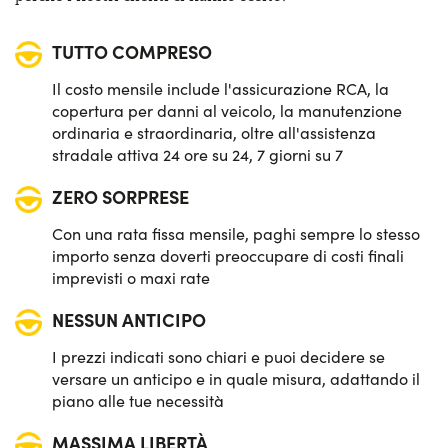
Sensori di parcheggio anteriori & posteriori
TUTTO COMPRESO
Sensori di parcheggio posteriori
Il costo mensile include l'assicurazione RCA, la
Start&Stop
copertura per danni al veicolo, la manutenzione
ordinaria e straordinaria, oltre all'assistenza
Telecamera posteriore di parcheggio
stradale attiva 24 ore su 24, 7 giorni su 7
ZERO SORPRESE
Con una rata fissa mensile, paghi sempre lo stesso
importo senza doverti preoccupare di costi finali
imprevisti o maxi rate
NESSUN ANTICIPO
I prezzi indicati sono chiari e puoi decidere se
versare un anticipo e in quale misura, adattando il
piano alle tue necessità
MASSIMA LIBERTÀ