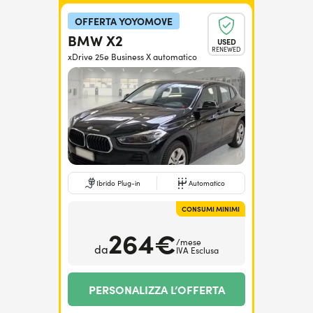
OFFERTA YOYOMOVE
BMW X2
USED
RENEWED
xDrive 25e Business X automatico
Ibrido Plug-in
Automatico
CONSUMI MINIMI
264€
/mese
da
IVA Esclusa
PERSONALIZZA L’OFFERTA