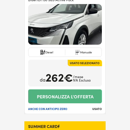
Diesel
Manuale
USATO SELEZIONATO
262€
/mese
da
IVA Esclusa
PERSONALIZZA L’OFFERTA
ANCHE CON ANTICIPO ZERO
USATO
SUMMER CARD