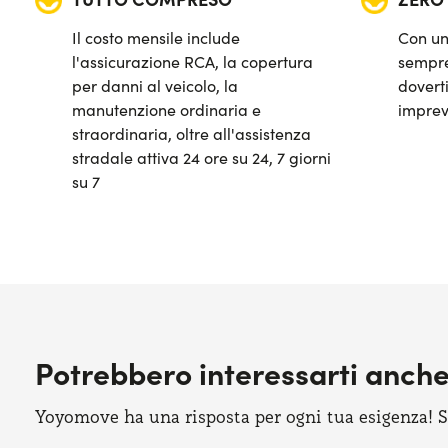
Quadro strumenti digitale
Il costo mensile include
Con un
Sensori di parcheggio anteriori & posteriori
l'assicurazione RCA, la copertura
sempre
per danni al veicolo, la
doverti
Sistema di avviso e mantenimento della corsia
manutenzione ordinaria e
imprev
straordinaria, oltre all'assistenza
Sistema di frenata d'emergenza attiva
stradale attiva 24 ore su 24, 7 giorni
su 7
Telecamera posteriore di parcheggio
Potrebbero interessarti anch
Yoyomove ha una risposta per ogni tua esigenza! Sco