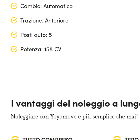
Cambio: Automatico
Trazione: Anteriore
Posti auto: 5
Potenza: 158 CV
Apple Car Play & Android Auto
Lunghezza: 451 cm
Cerchi in lega da 18"
Larghezza: 208 cm
Climatizzatore automatico bi-zona
Altezza: 162 cm
I vantaggi del noleggio a lun
Cruise control adattivo
Bagagliaio (max): 1525 lt
Display touchscreen da 12"
Bagagliaio (min): 490 lt
Noleggiare con Yoyomove è più semplice che mai! Sa
Fari anteriori LED
TUTTO COMPRESO
ZERO