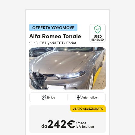
OFFERTA YOYOMOVE
Alfa Romeo Tonale
USED
RENEWED
1.5 130CV Hybrid TCT7 Sprint
Ibrido
Automatico
USATO SELEZIONATO
242€
/mese
da
IVA Esclusa