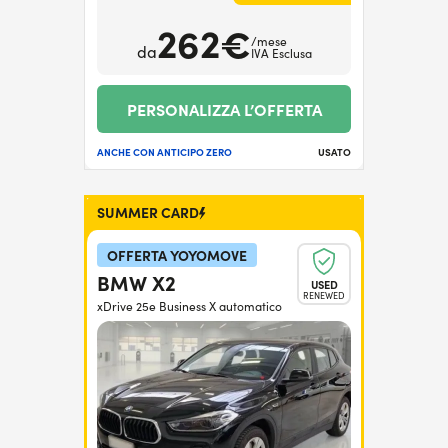
262€
/mese
da
IVA Esclusa
PERSONALIZZA L’OFFERTA
ANCHE CON ANTICIPO ZERO
USATO
SUMMER CARD
OFFERTA YOYOMOVE
BMW X2
USED
RENEWED
xDrive 25e Business X automatico