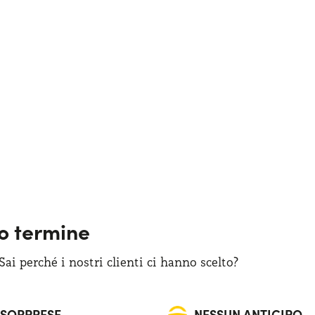
go termine
i perché i nostri clienti ci hanno scelto?
 SORPRESE
NESSUN ANTICIPO