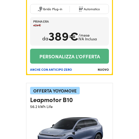
Ibrido Plug-in
Automatico
PRIMA ERA
424€
389€
/mese
da
IVA Inclusa
PERSONALIZZA L’OFFERTA
ANCHE CON ANTICIPO ZERO
NUOVO
OFFERTA YOYOMOVE
Leapmotor B10
56.2 kWh Life