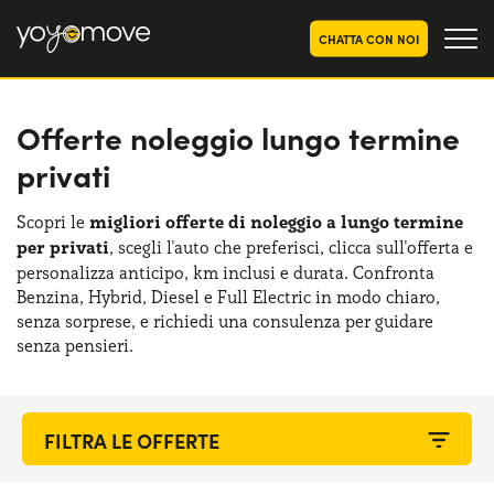
CHATTA CON NOI
Offerte noleggio lungo termine
OFFERTE NOLEGGIO
LUNGO TERMINE
privati
Privati
OFFERTE NOLEGGIO
AUTO USATE
Aziende e P.IVA
Scopri le
migliori offerte di noleggio a lungo termine
per privati
, scegli l'auto che preferisci, clicca sull'offerta e
CHI SIAMO
personalizza anticipo, km inclusi e durata. Confronta
La nostra storia
Benzina, Hybrid, Diesel e Full Electric in modo chiaro,
COME FUNZIONA
senza sorprese, e richiedi una consulenza per guidare
Lavora con noi
senza pensieri.
PERCHÉ CONVIENE
SCEGLI UN PAESE