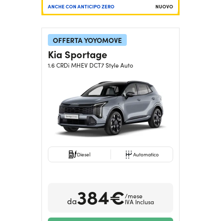
ANCHE CON ANTICIPO ZERO
NUOVO
OFFERTA YOYOMOVE
Kia Sportage
1.6 CRDi MHEV DCT7 Style Auto
Diesel
Automatico
384€
/mese
da
IVA Inclusa