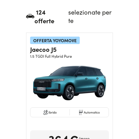
Serve assistenza?
800595799
124
selezionate per
offerte
te
OFFERTA YOYOMOVE
Jaecoo J5
1.5 TGDI Full Hybrid Pure
Ibrido
Automatico
364€
/mese