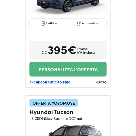
Elettrica
Automatico
395€
/mese
da
IVA Inclusa
PERSONALIZZA L’OFFERTA
ANCHE CON ANTICIPO ZERO
NUOVO
OFFERTA YOYOMOVE
Hyundai Tucson
1.6 CRDI 136cv Business DCT aut.