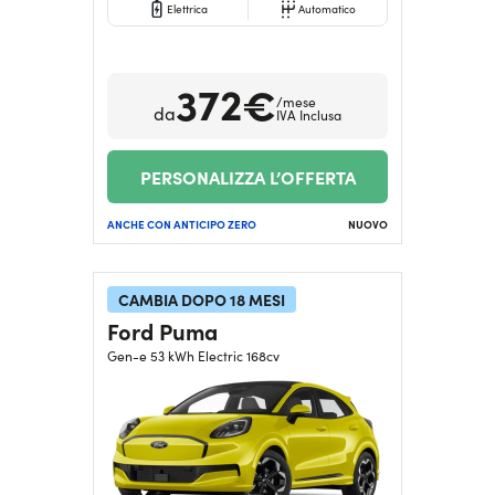
Elettrica
Automatico
372€
/mese
da
IVA Inclusa
PERSONALIZZA L’OFFERTA
ANCHE CON ANTICIPO ZERO
NUOVO
CAMBIA DOPO 18 MESI
Ford Puma
Gen-e 53 kWh Electric 168cv