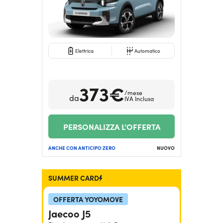
Elettrica
Automatico
373€
/mese
da
IVA Inclusa
PERSONALIZZA L’OFFERTA
ANCHE CON ANTICIPO ZERO
NUOVO
SUMMER CARD
OFFERTA YOYOMOVE
Jaecoo J5