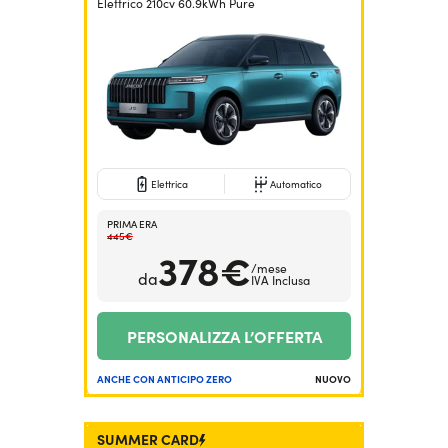
Elettrico 210cv 60.9kWh Pure
Elettrica
Automatico
PRIMA ERA
445€
378€
/mese
da
IVA Inclusa
PERSONALIZZA L’OFFERTA
ANCHE CON ANTICIPO ZERO
NUOVO
SUMMER CARD