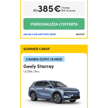
385€
/mese
da
IVA Inclusa
PERSONALIZZA L’OFFERTA
ANCHE CON ANTICIPO ZERO
NUOVO
SUMMER CARD
CAMBIA DOPO 18 MESI
Geely Starray
1.5 EM-i Pro