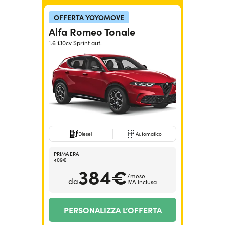
OFFERTA YOYOMOVE
Alfa Romeo Tonale
1.6 130cv Sprint aut.
Diesel
Automatico
PRIMA ERA
409€
384€
/mese
da
IVA Inclusa
PERSONALIZZA L’OFFERTA