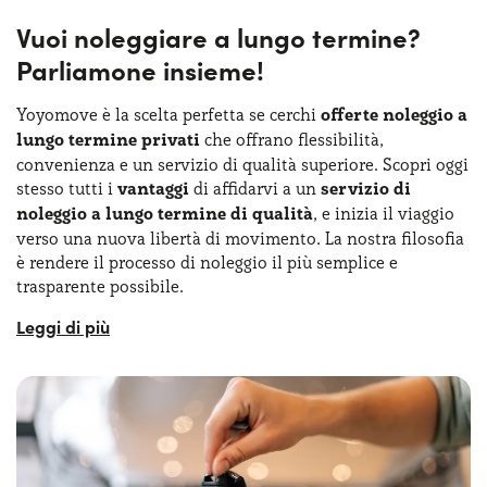
Vuoi noleggiare a lungo termine?
Parliamone insieme!
Yoyomove è la scelta perfetta se cerchi
offerte noleggio a
lungo termine privati
che offrano flessibilità,
convenienza e un servizio di qualità superiore. Scopri oggi
stesso tutti i
vantaggi
di affidarvi a un
servizio di
noleggio a lungo termine di qualità
, e inizia il viaggio
verso una nuova libertà di movimento. La nostra filosofia
è rendere il processo di noleggio il più semplice e
trasparente possibile.
Con Yoyomove, avrai la possibilità di configurare il tuo
contratto di noleggio direttamente online
, con pochi
semplici passaggi, e potrai decidere in autonomia tra tutti
i prezzi noleggio auto a lungo termine per privati. Inoltre,
il nostro servizio clienti è sempre pronto a rispondere a
ogni tua domanda, garantendoti chiarezza e assistenza
costante su tutte le questioni riguardanti l'affitto lungo