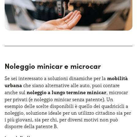
termine auto per privati.
Quando si valutano le opzioni del miglior noleggio lungo
termine per privati, è importante prendere in
considerazione diversi fattori chiave. Questi includono il
budget mensile
disponibile, il
tipo di veicolo
desiderato
e le
esigenze individuali
di mobilità. Nella scelta del
miglior noleggio lungo termine privati devi valutare
diversi aspetti, tra cui il budget mensile disponibile, il
Noleggio minicar e microcar
tipo di veicolo desiderato e le esigenze individuali di
mobilità. Con un'attenta analisi delle offerte disponibili e
Se sei interessato a soluzioni dinamiche per la
mobilità
una valutazione delle tue necessità, possiamo aiutarti a
urbana
che siano alternative alle auto, puoi contare
trovare la soluzione perfetta di noleggio auto privati.
anche sul
noleggio a lungo termine minicar
, microcar
per privati (e noleggio minicar senza patente). Un
Ogni offerta ha la propria scheda, con le caratteristiche
esempio delle scelte disponibili è quello dei quadricicli a
del veicolo e tutti i dettagli relativi al canone. Che tu
noleggio, soluzione ideale per un utilizzo cittadino sia per
abbia già deciso su quale auto richiedere un preventivo
i più giovani, sia per chi, per diversi motivi non può
oppure ti trovi nell’indecisione, i nostri consulenti
disporre della patente B.
specializzati sono al tuo fianco!