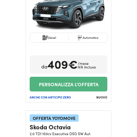
Diesel
Automatico
409€
/mese
da
IVA Inclusa
PERSONALIZZA L’OFFERTA
ANCHE CON ANTICIPO ZERO
NUOVO
OFFERTA YOYOMOVE
Skoda Octavia
2.0 TDI 150cv Executive DSG SW Aut.