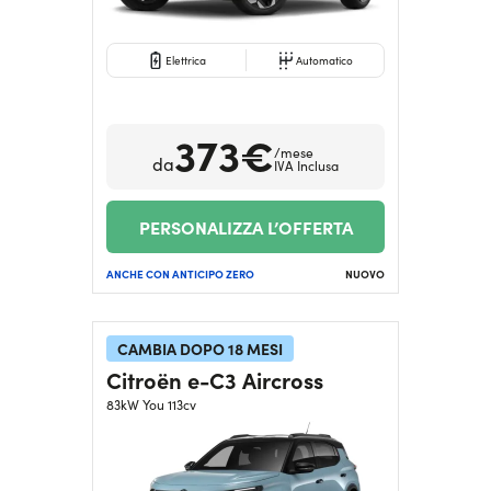
Elettrica
Automatico
373€
/mese
da
IVA Inclusa
PERSONALIZZA L’OFFERTA
ANCHE CON ANTICIPO ZERO
NUOVO
CAMBIA DOPO 18 MESI
Citroën e-C3 Aircross
83kW You 113cv