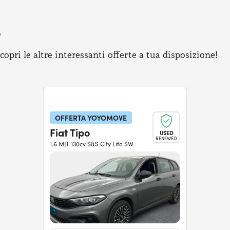
e
pri le altre interessanti offerte a tua disposizione!
OFFERTA YOYOMOVE
Fiat Tipo
USED
RENEWED
1.6 MJT 130cv S&S City Life SW