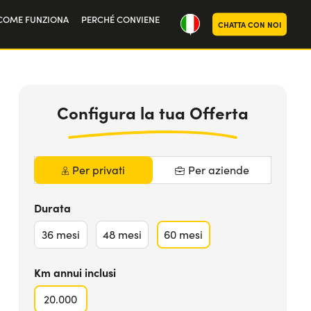
COME FUNZIONA
PERCHÉ CONVIENE
CHATTA CON NOI
oria
684
€
da
MAGGIORI INFO
noi
al mese iva
Inclusa
Configura la tua Offerta
Per privati
Per aziende
Durata
36
mesi
48
mesi
60
mesi
Km annui inclusi
20.000