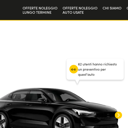
OFFERTE NOLEGGIO
OFFERTE NOLEGGIO
CHI SIAMO
LUNGO TERMINE
AUTO USATE
Privati
La nostra st
60
mesi
/
20.000 km annui
Aziende e P.IVA
Lavora con 
/ Anticipo
8000
€
62 utenti hanno richiesto
un preventivo per
quest'auto