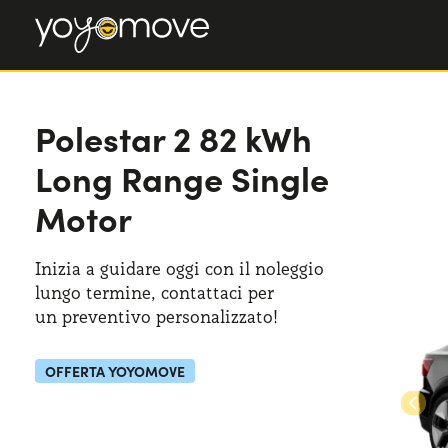
Polestar 2
Polestar 2
82 kWh
82 kWh Long Range Single Motor
Long Range Single
Motor
Inizia a guidare oggi con il noleggio
lungo termine, contattaci per
un preventivo
personalizzato!
OFFERTA YOYOMOVE