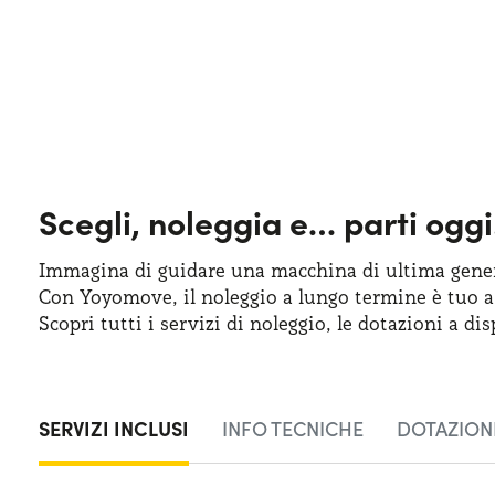
Scegli, noleggia e…
parti oggi
Immagina di guidare una macchina
di ultima
gener
Con Yoyomove,
il noleggio
a lungo
termine
è tuo
a
Scopri tutti
i servizi
di noleggio
,
le dotazioni
a dis
SERVIZI INCLUSI
INFO TECNICHE
DOTAZIONI