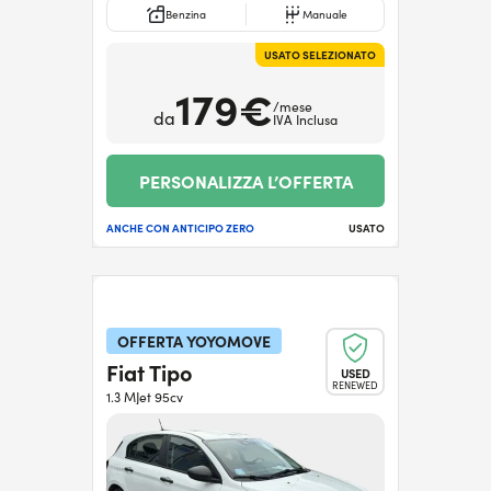
Benzina
Manuale
USATO SELEZIONATO
179€
/mese
da
IVA Inclusa
PERSONALIZZA L’OFFERTA
ANCHE CON ANTICIPO ZERO
USATO
OFFERTA YOYOMOVE
Fiat Tipo
USED
RENEWED
1.3 MJet 95cv