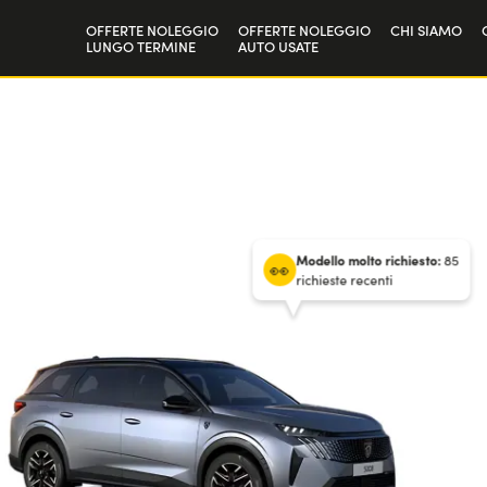
OFFERTE NOLEGGIO
OFFERTE NOLEGGIO
CHI SIAMO
LUNGO TERMINE
AUTO USATE
Privati
La nostra st
36
mesi
/
10.000 km annui
Aziende e P.IVA
Lavora con 
/ Anticipo
6000
€
Modello molto richiesto:
85
richieste recenti