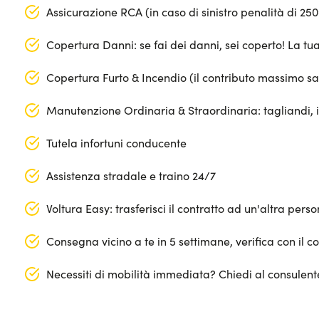
Assicurazione RCA (in caso di sinistro penalità di 25
Copertura Danni: se fai dei danni, sei coperto! La t
Copertura Furto & Incendio (il contributo massimo sa
Manutenzione Ordinaria & Straordinaria: tagliandi, 
Tutela infortuni conducente
Assistenza stradale e traino 24/7
Voltura Easy: trasferisci il contratto ad un'altra per
Consegna vicino a te in 5 settimane, verifica con il co
Necessiti di mobilità immediata? Chiedi al consulen
Segmento: SUV Medio-Grande
Apple Car Play & Android Auto
Lunghezza: 479 cm