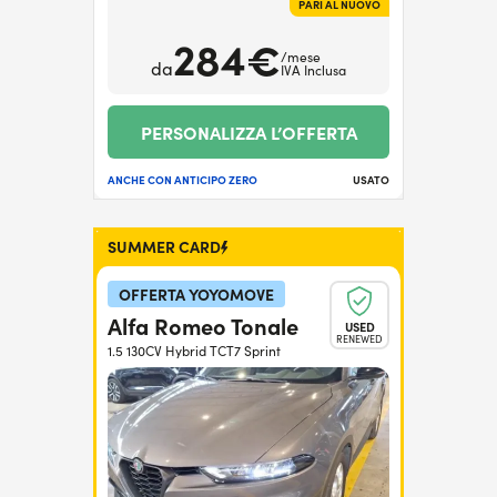
PARI AL NUOVO
284€
/mese
da
IVA Inclusa
PERSONALIZZA L’OFFERTA
ANCHE CON ANTICIPO ZERO
USATO
SUMMER CARD
OFFERTA YOYOMOVE
Alfa Romeo Tonale
USED
RENEWED
1.5 130CV Hybrid TCT7 Sprint