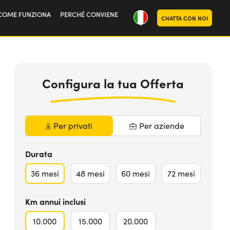
COME FUNZIONA
PERCHÉ CONVIENE
CHATTA CON NOI
oria
434
€
da
MAGGIORI INFO
noi
al mese iva
Inclusa
Configura la tua Offerta
Per privati
Per aziende
Durata
36
mesi
48
mesi
60
mesi
72
mesi
Km annui inclusi
10.000
15.000
20.000