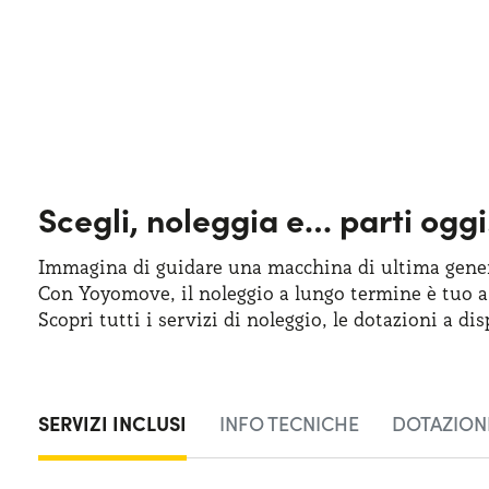
Scegli, noleggia e…
parti oggi
Immagina di guidare una macchina
di ultima
gener
Con Yoyomove,
il noleggio
a lungo
termine
è tuo
a
Scopri tutti
i servizi
di noleggio
,
le dotazioni
a dis
SERVIZI INCLUSI
INFO TECNICHE
DOTAZIONI