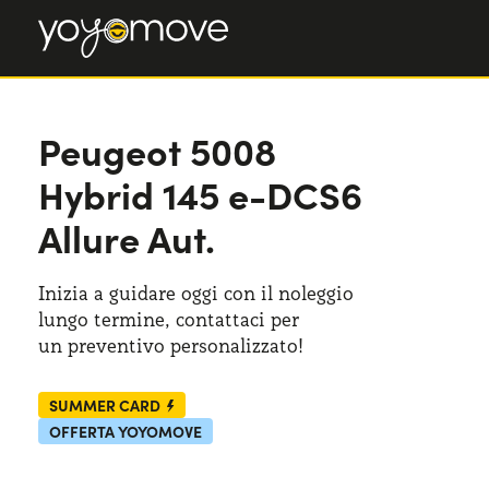
Peugeot 5008
Peugeot 5008
Hybrid 145 e-DCS6 Allure Aut.
Hybrid 145 e-DCS6
Allure Aut.
Inizia a guidare oggi con il noleggio
lungo termine, contattaci per
un preventivo
personalizzato!
SUMMER CARD
OFFERTA YOYOMOVE