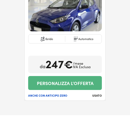
Ibrido
Automatico
247€
/mese
da
IVA Esclusa
PERSONALIZZA L’OFFERTA
ANCHE CON ANTICIPO ZERO
USATO