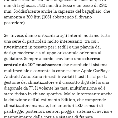
mm di larghezza, 1430 mm di altezza e un passo di 2540
mm. Soddisfacente anche la capienza del bagagliaio, che
ammonta a 309 litri (1081 abbattendo il divano
posteriore).
Se, invece, diamo un’occhiata agli interni, notiamo tutta
una serie di particolari molto interessanti, tra cui i
rivestimenti in tessuto per i sedili e una plancia dal
design moderno e a viluppo orizzontale orientata al
guidatore. Sempre a bordo, troviamo uno
schermo
centrale da 10’’ touchscreen
che racchiude il sistema
multimediale e consente la connessione Apple CarPlay e
Android Auto. Sono rimasti invariati i tasti fisici per la
gestione del climatizzatore e il cruscotto digitale ha una
diagonale da 7’’. Il volante ha tasti multifunzione ed è
stato rivisto in chiave sportiva. Molto interessante anche
la dotazione dell’allestimento Edition, che comprende
climatizzatore manuale, fari anteriori LED, sensori di
parcheggio posteriori, sensori pioggia, sistema di avviso e
mantenimento della corsia e sistema di frenata