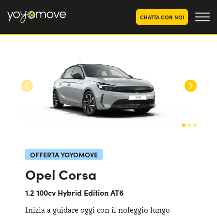
CHATTA CON NOI
OFFERTE NOLEGGIO
LUNGO TERMINE
Privati
OFFERTE NOLEGGIO
AUTO USATE
Aziende e P.IVA
CHI SIAMO
La nostra storia
COME FUNZIONA
Lavora con noi
PERCHÉ CONVIENE
OFFERTA YOYOMOVE
Opel Corsa
SCEGLI UN PAESE
1.2 100cv Hybrid Edition AT6
Inizia a guidare oggi con il noleggio lungo