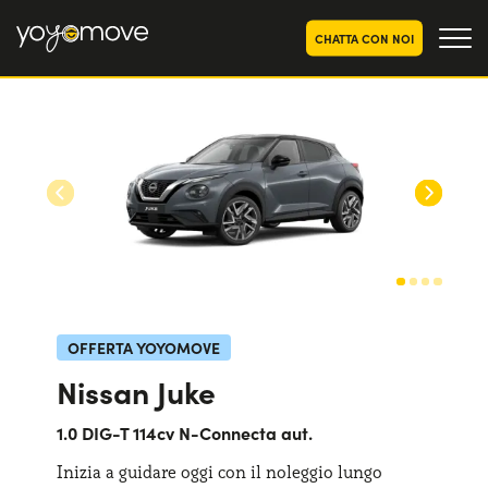
CHATTA CON NOI
OFFERTE NOLEGGIO
LUNGO TERMINE
Privati
OFFERTE NOLEGGIO
AUTO USATE
Aziende e P.IVA
CHI SIAMO
La nostra storia
COME FUNZIONA
Lavora con noi
PERCHÉ CONVIENE
OFFERTA YOYOMOVE
Nissan Juke
SCEGLI UN PAESE
1.0 DIG-T 114cv N-Connecta aut.
Inizia a guidare oggi con il noleggio lungo