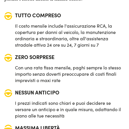
Sistema di avviso e mantenimento della corsia
TUTTO COMPRESO
Sistema di frenata d'emergenza attiva
Il costo mensile include l'assicurazione RCA, la
Telecamera posteriore di parcheggio
copertura per danni al veicolo, la manutenzione
ordinaria e straordinaria, oltre all'assistenza
stradale attiva 24 ore su 24, 7 giorni su 7
ZERO SORPRESE
Con una rata fissa mensile, paghi sempre lo stesso
importo senza doverti preoccupare di costi finali
imprevisti o maxi rate
NESSUN ANTICIPO
I prezzi indicati sono chiari e puoi decidere se
versare un anticipo e in quale misura, adattando il
piano alle tue necessità
MASSIMA LIBERTÀ