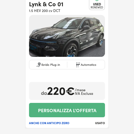
Lynk & Co 01
USED
RENEWED
1.5 HEV 200 cv DCT
Ibrido Plug-in
Automatico
220€
/mese
da
IVA Esclusa
PERSONALIZZA L’OFFERTA
ANCHE CON ANTICIPO ZERO
USATO