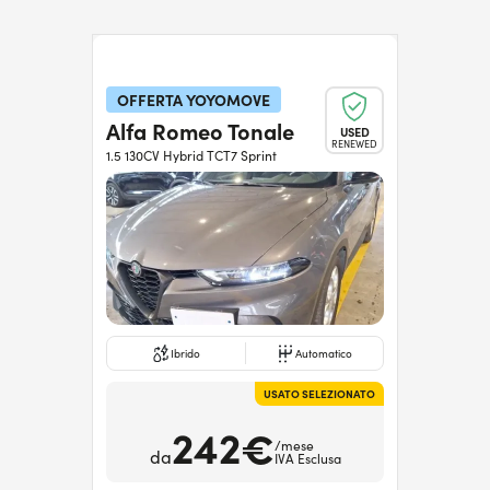
OFFERTA YOYOMOVE
Alfa Romeo Tonale
USED
RENEWED
1.5 130CV Hybrid TCT7 Sprint
Ibrido
Automatico
USATO SELEZIONATO
242€
/mese
da
IVA Esclusa