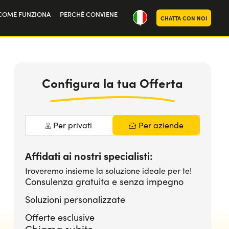
COME FUNZIONA
PERCHÉ CONVIENE
CHATTA CON NOI
ria
oi
Configura la tua Offerta
Per privati
Per aziende
Affidati ai nostri specialisti:
troveremo insieme la soluzione ideale per te!
Consulenza gratuita e senza impegno
Soluzioni personalizzate
Offerte esclusive
Chiama subito