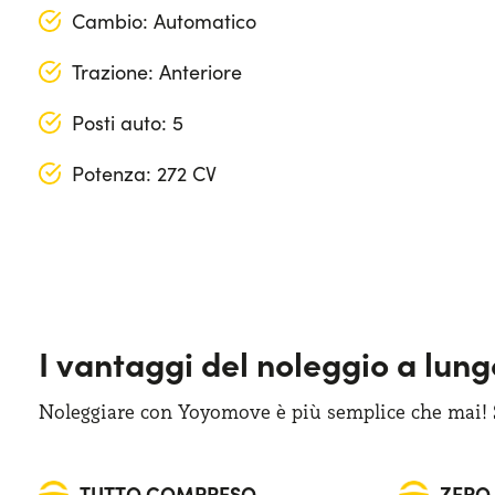
Cambio: Automatico
Trazione: Anteriore
Posti auto: 5
Potenza: 272 CV
Apple Car Play & Android Auto
Lunghezza: 467 cm
Cerchi in lega da 19"
Larghezza: 189 cm
Cruise control
Altezza: 166 cm
I vantaggi del noleggio a lun
Display touchscreen da 12"
Bagagliaio (max): 1290 lt
Fari anteriori LED
Bagagliaio (min): 440 lt
Noleggiare con Yoyomove è più semplice che mai! Sa
Quadro strumenti digitale
TUTTO COMPRESO
ZERO