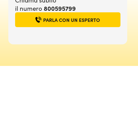
800595799
il numero
PARLA CON UN ESPERTO