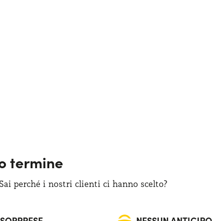
go termine
i perché i nostri clienti ci hanno scelto?
 SORPRESE
NESSUN ANTICIPO