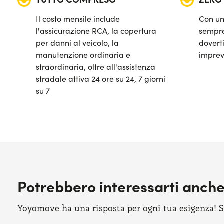
Sensori di parcheggio posteriori
Il costo mensile include
Con un
Sistema di avviso e mantenimento della corsia
l'assicurazione RCA, la copertura
sempre
per danni al veicolo, la
doverti
Sistema di frenata d'emergenza attiva
manutenzione ordinaria e
imprev
straordinaria, oltre all'assistenza
Telecamera posteriore di parcheggio
stradale attiva 24 ore su 24, 7 giorni
su 7
Potrebbero interessarti anch
Yoyomove ha una risposta per ogni tua esigenza! Sco