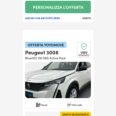
PERSONALIZZA L’OFFERTA
ANCHE CON ANTICIPO ZERO
USATO
OFFERTA YOYOMOVE
Peugeot 3008
USED
RENEWED
BlueHDI 130 S&S Active Pack
Diesel
Manuale
USATO SELEZIONATO