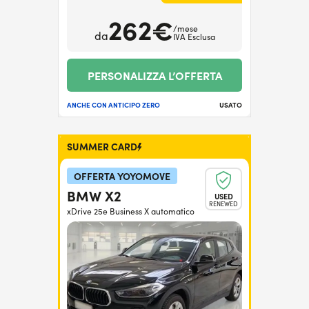
262€
/mese
da
IVA Esclusa
PERSONALIZZA L’OFFERTA
ANCHE CON ANTICIPO ZERO
USATO
SUMMER CARD
OFFERTA YOYOMOVE
BMW X2
USED
RENEWED
xDrive 25e Business X automatico