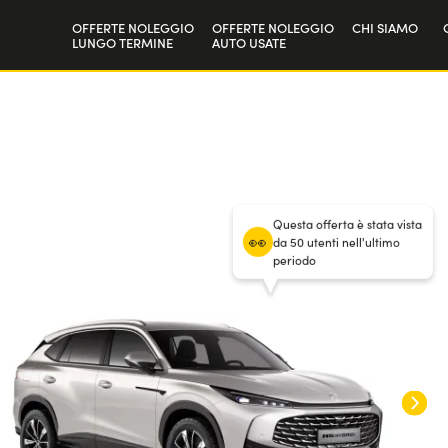
OFFERTE NOLEGGIO
OFFERTE NOLEGGIO
CHI SIAMO
LUNGO TERMINE
AUTO USATE
Privati
La nostra sto
48
mesi
/
10.000 km annui
Aziende e P.IVA
Lavora con n
/ Anticipo
6000
€
Questa offerta è stata vista
da 50 utenti nell'ultimo
periodo