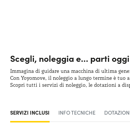
Scegli, noleggia e…
parti oggi
Immagina di guidare una macchina
di ultima
gener
Con Yoyomove,
il noleggio
a lungo
termine
è tuo
a
Scopri tutti
i servizi
di noleggio
,
le dotazioni
a dis
SERVIZI INCLUSI
INFO TECNICHE
DOTAZIONI