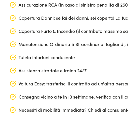
Assicurazione RCA (in caso di sinistro penalità di 25
Copertura Danni: se fai dei danni, sei coperto! La t
Copertura Furto & Incendio (il contributo massimo sa
Manutenzione Ordinaria & Straordinaria: tagliandi, 
Tutela infortuni conducente
Assistenza stradale e traino 24/7
Voltura Easy: trasferisci il contratto ad un'altra per
Consegna vicino a te in 13 settimane, verifica con il c
Necessiti di mobilità immediata? Chiedi al consulen
Segmento: SUV Medio-Grande
Apple Car Play & Android Auto
Lunghezza: 467 cm