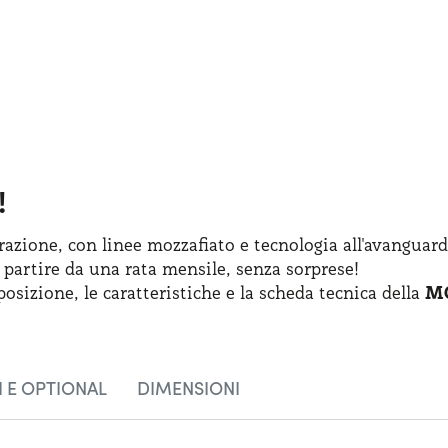
!
azione, con linee mozzafiato
e tecnologia
all'avanguard
 partire
da una rata
mensile, senza sorprese!
posizione
,
le caratteristiche
e la scheda
tecnica della
MG
 E OPTIONAL
DIMENSIONI