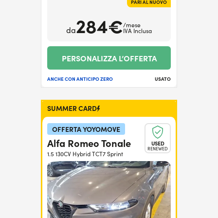
PARI AL NUOVO
284€
/mese
da
IVA Inclusa
PERSONALIZZA L’OFFERTA
ANCHE CON ANTICIPO ZERO
USATO
SUMMER CARD
OFFERTA YOYOMOVE
Alfa Romeo Tonale
USED
RENEWED
1.5 130CV Hybrid TCT7 Sprint