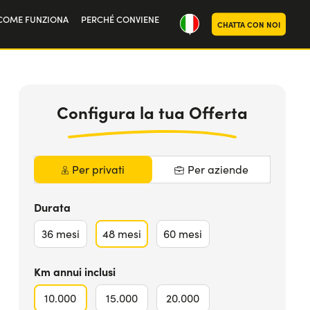
COME FUNZIONA
PERCHÉ CONVIENE
CHATTA CON NOI
ria
369
€
da
MAGGIORI INFO
oi
al mese iva
Inclusa
Configura la tua Offerta
Per privati
Per aziende
Durata
36
mesi
48
mesi
60
mesi
Km annui inclusi
10.000
15.000
20.000