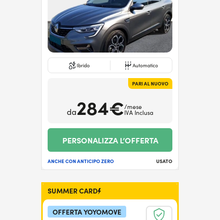
Ibrido
Automatico
PARI AL NUOVO
284€
/mese
da
IVA Inclusa
PERSONALIZZA L’OFFERTA
ANCHE CON ANTICIPO ZERO
USATO
SUMMER CARD
OFFERTA YOYOMOVE