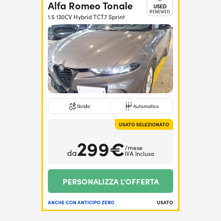
Alfa Romeo Tonale
USED
RENEWED
1.5 130CV Hybrid TCT7 Sprint
Ibrido
Automatico
USATO SELEZIONATO
299€
/mese
da
IVA Inclusa
PERSONALIZZA L’OFFERTA
ANCHE CON ANTICIPO ZERO
USATO