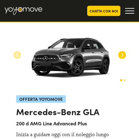
CHATTA CON NOI
OFFERTE NOLEGGIO
LUNGO TERMINE
Privati
OFFERTE NOLEGGIO
AUTO USATE
Aziende e P.IVA
CHI SIAMO
La nostra storia
COME FUNZIONA
Lavora con noi
PERCHÉ CONVIENE
OFFERTA YOYOMOVE
Mercedes-Benz GLA
SCEGLI UN PAESE
200 d AMG Line Advanced Plus
Inizia a guidare oggi con il noleggio lungo