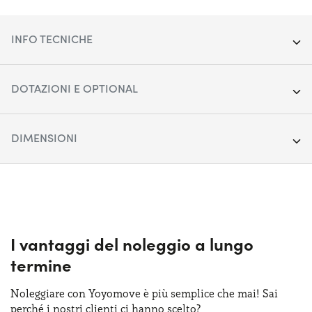
INFO TECNICHE
Segmento:
SUV Medio-Grande
DOTAZIONI E OPTIONAL
Porte:
5
Cerchi in lega da 19"
DIMENSIONI
Alimentazione:
Diesel
Cruise control
Cambio:
Lunghezza:
Automatico
444 cm
Fari anteriori LED
Trazione:
Larghezza:
Anteriore
185 cm
Keyless entry
Posti auto:
Altezza:
5
161 cm
I vantaggi del noleggio a lungo
Quadro strumenti digitale
termine
Potenza:
Bagagliaio (max):
150 CV
1220 lt
Ricarica telefono wireless
Noleggiare con Yoyomove è più semplice che mai! Sai
Bagagliaio (min):
420 lt
perché i nostri clienti ci hanno scelto?