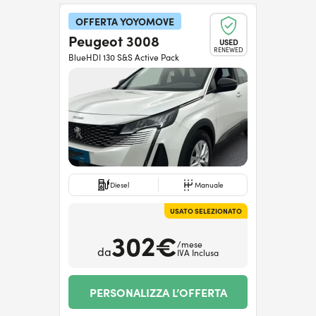
OFFERTA YOYOMOVE
Peugeot 3008
USED
RENEWED
BlueHDI 130 S&S Active Pack
Diesel
Manuale
USATO SELEZIONATO
302€
/mese
da
IVA Inclusa
PERSONALIZZA L’OFFERTA