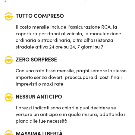
Sensori di parcheggio anteriori & posteriori
TUTTO COMPRESO
Sistema di avviso e mantenimento della corsia
Il costo mensile include l'assicurazione RCA, la
Sistema di frenata d'emergenza attiva
copertura per danni al veicolo, la manutenzione
ordinaria e straordinaria, oltre all'assistenza
Telecamera posteriore di parcheggio
stradale attiva 24 ore su 24, 7 giorni su 7
ZERO SORPRESE
Con una rata fissa mensile, paghi sempre lo stesso
importo senza doverti preoccupare di costi finali
imprevisti o maxi rate
NESSUN ANTICIPO
I prezzi indicati sono chiari e puoi decidere se
versare un anticipo e in quale misura, adattando il
piano alle tue necessità
MASSIMA LIBERTÀ