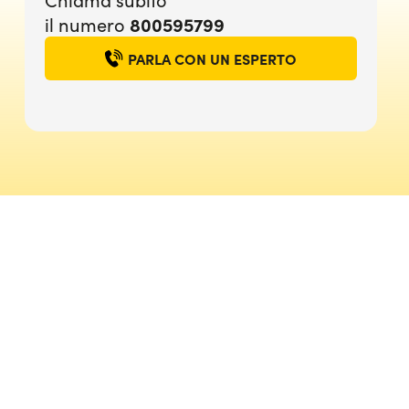
800595799
il numero
PARLA CON UN ESPERTO