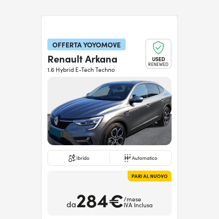
OFFERTA YOYOMOVE
Renault Arkana
USED
RENEWED
1.6 Hybrid E-Tech Techno
Ibrido
Automatico
PARI AL NUOVO
284€
/mese
da
IVA Inclusa