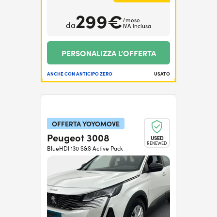
299€
/mese
da
IVA Inclusa
PERSONALIZZA L’OFFERTA
ANCHE CON ANTICIPO ZERO
USATO
OFFERTA YOYOMOVE
Peugeot 3008
USED
RENEWED
BlueHDI 130 S&S Active Pack