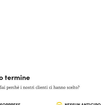
go termine
i perché i nostri clienti ci hanno scelto?
 SORPRESE
NESSUN ANTICIPO