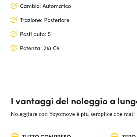
Cambio: Automatico
Trazione: Posteriore
Posti auto: 5
Potenza: 218 CV
Blind spot - avviso angolo cieco
Lunghezza: 474 cm
Cerchi in lega da 18"
Larghezza: 190 cm
Climatizzatore automatico bi-zona
Altezza: 168 cm
I vantaggi del noleggio a lun
Cruise control adattivo
Bagagliaio (max): 1350 lt
Display touchscreen da 15"
Bagagliaio (min): 370 lt
Noleggiare con Yoyomove è più semplice che mai! Sa
Fari anteriori LED
TUTTO COMPRESO
ZERO