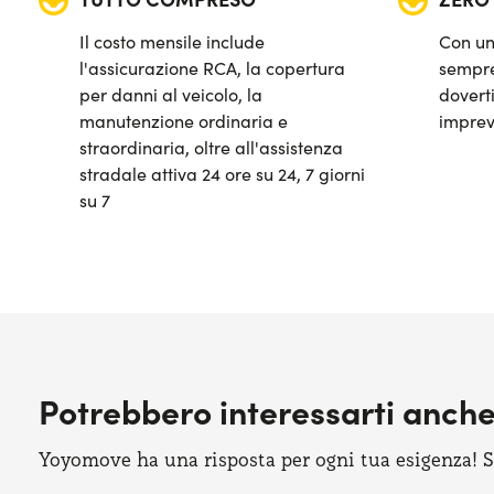
Fendinebbia anteriori
Il costo mensile include
Con un
Quadro strumenti digitale
l'assicurazione RCA, la copertura
sempre
per danni al veicolo, la
doverti
Ricarica telefono wireless
manutenzione ordinaria e
imprev
straordinaria, oltre all'assistenza
Sensori di parcheggio anteriori & posteriori
stradale attiva 24 ore su 24, 7 giorni
su 7
Sistema di avviso e mantenimento della corsia
Sistema di frenata d'emergenza attiva
Telecamera di parcheggio 360°
Tetto panoramico
Potrebbero interessarti anch
Yoyomove ha una risposta per ogni tua esigenza! Sco