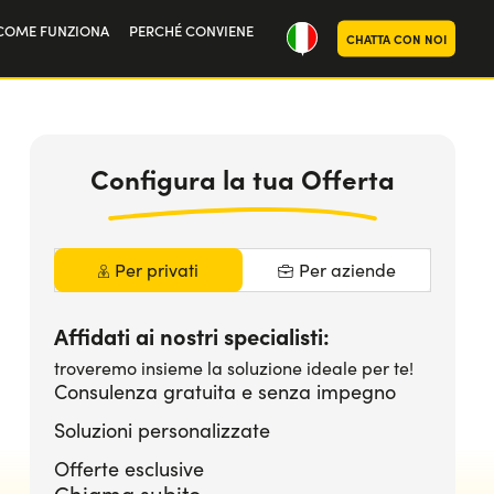
COME FUNZIONA
PERCHÉ CONVIENE
CHATTA CON NOI
oria
noi
Configura la tua Offerta
Per privati
Per aziende
Affidati ai nostri specialisti:
troveremo insieme la soluzione ideale per te!
Consulenza gratuita e senza impegno
Soluzioni personalizzate
Offerte esclusive
Chiama subito