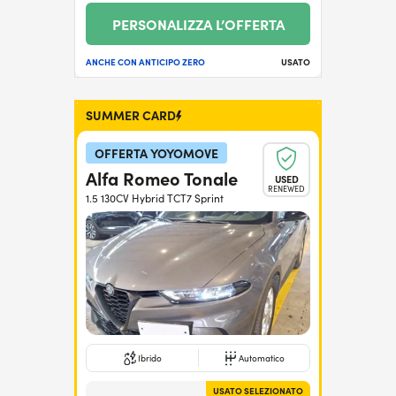
PERSONALIZZA L’OFFERTA
ANCHE CON ANTICIPO ZERO
USATO
SUMMER CARD
OFFERTA YOYOMOVE
Alfa Romeo Tonale
USED
RENEWED
1.5 130CV Hybrid TCT7 Sprint
Ibrido
Automatico
USATO SELEZIONATO