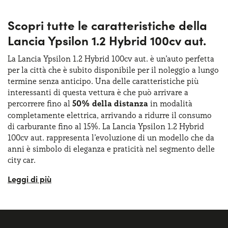
Scopri tutte le caratteristiche della
Lancia Ypsilon 1.2 Hybrid 100cv aut.
La Lancia Ypsilon 1.2 Hybrid 100cv aut. è un’auto perfetta
per la città che è subito disponibile per il noleggio a lungo
termine senza anticipo. Una delle caratteristiche più
interessanti di questa vettura è che può arrivare a
percorrere fino al
50% della distanza
in modalità
completamente elettrica, arrivando a ridurre il consumo
di carburante fino al 15%. La Lancia Ypsilon 1.2 Hybrid
100cv aut. rappresenta l’evoluzione di un modello che da
anni è simbolo di eleganza e praticità nel segmento delle
city car.
L’introduzione della tecnologia ibrida permette a queste
vettura di soddisfare le esigenze di una clientela attenta
all’efficienza energetica senza rinunciare al comfort e alle
caratteristiche di stile tipiche del brand Lancia. Questa
versione ibrida si rivolge a chi cerca una
vettura agile per