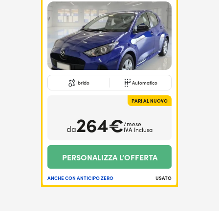
Ibrido
Automatico
PARI AL NUOVO
264€
/mese
da
IVA Inclusa
PERSONALIZZA L’OFFERTA
ANCHE CON ANTICIPO ZERO
USATO