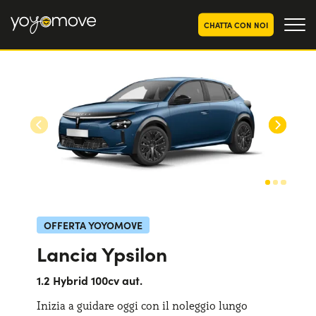
CHATTA CON NOI
OFFERTE NOLEGGIO
LUNGO TERMINE
Privati
OFFERTE NOLEGGIO
AUTO USATE
Aziende e P.IVA
CHI SIAMO
La nostra storia
COME FUNZIONA
Lavora con noi
PERCHÉ CONVIENE
OFFERTA YOYOMOVE
Lancia Ypsilon
SCEGLI UN PAESE
1.2 Hybrid 100cv aut.
Inizia a guidare oggi con il noleggio lungo