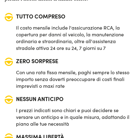
Keyless entry
TUTTO COMPRESO
Sensori di parcheggio posteriori
Il costo mensile include l'assicurazione RCA, la
Sensori pioggia
copertura per danni al veicolo, la manutenzione
ordinaria e straordinaria, oltre all'assistenza
Sistema di avviso e mantenimento della corsia
stradale attiva 24 ore su 24, 7 giorni su 7
ZERO SORPRESE
Sistema di frenata d'emergenza attiva
Con una rata fissa mensile, paghi sempre lo stesso
importo senza doverti preoccupare di costi finali
imprevisti o maxi rate
NESSUN ANTICIPO
I prezzi indicati sono chiari e puoi decidere se
versare un anticipo e in quale misura, adattando il
piano alle tue necessità
MASSIMA LIBERTÀ