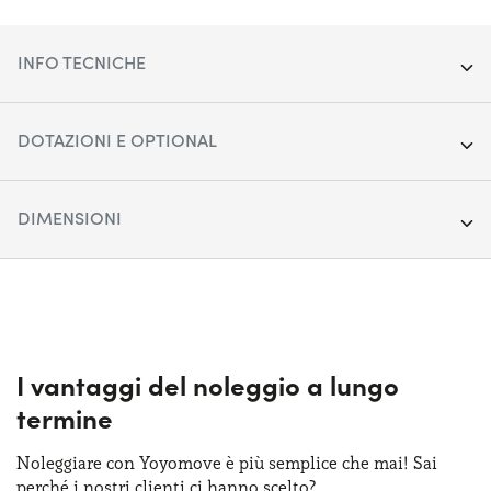
INFO TECNICHE
Segmento:
City car
DOTAZIONI E OPTIONAL
Porte:
5
Accensione fari automatica
DIMENSIONI
Alimentazione:
Ibrido
Alzacristalli anteriori & posteriori elettrici
Cambio:
Lunghezza:
Automatico
408 cm
Apple Car Play & Android Auto
Trazione:
Larghezza:
Anteriore
177 cm
Climatizzatore automatico
Posti auto:
Altezza:
5
144 cm
I vantaggi del noleggio a lungo
Cruise control
termine
Potenza:
Bagagliaio (max):
100 CV
1118 lt
Fari anteriori LED
Noleggiare con Yoyomove è più semplice che mai! Sai
Bagagliaio (min):
309 lt
perché i nostri clienti ci hanno scelto?