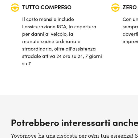
TUTTO COMPRESO
ZERO
Quadro strumenti digitale
Il costo mensile include
Con un
Sistema di avviso e mantenimento della corsia
l'assicurazione RCA, la copertura
sempre
per danni al veicolo, la
doverti
Sistema di frenata d'emergenza attiva
manutenzione ordinaria e
imprev
straordinaria, oltre all'assistenza
Telecamera posteriore di parcheggio
stradale attiva 24 ore su 24, 7 giorni
su 7
Potrebbero interessarti anch
Yoyomove ha una risposta per ogni tua esigenza! Sco