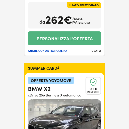
USATO SELEZIONATO
262€
/mese
da
IVA Esclusa
PERSONALIZZA L’OFFERTA
ANCHE CON ANTICIPO ZERO
USATO
SUMMER CARD
OFFERTA YOYOMOVE
BMW X2
USED
RENEWED
xDrive 25e Business X automatico