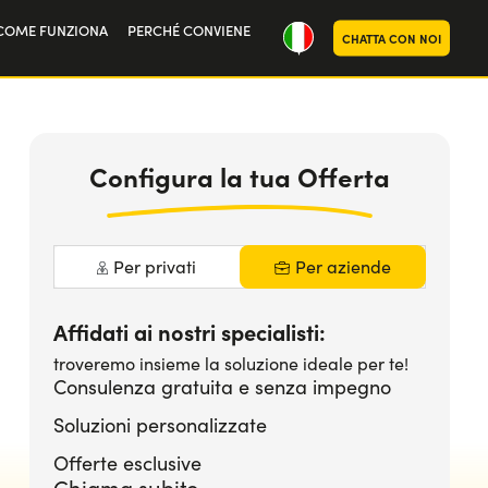
COME FUNZIONA
PERCHÉ CONVIENE
CHATTA CON NOI
oria
noi
Configura la tua Offerta
Per privati
Per aziende
Affidati ai nostri specialisti:
troveremo insieme la soluzione ideale per te!
Consulenza gratuita e senza impegno
Soluzioni personalizzate
Offerte esclusive
Chiama subito