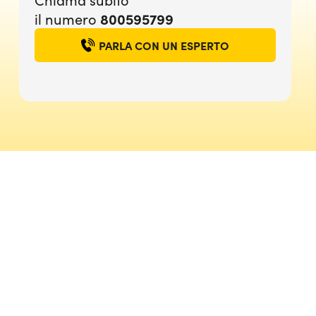
800595799
il numero
PARLA CON UN ESPERTO