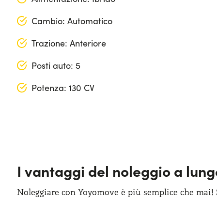
Cambio: Automatico
Trazione: Anteriore
Posti auto: 5
Potenza: 130 CV
Apple Car Play & Android Auto
Lunghezza: 440 cm
Cerchi in lega da 17"
Larghezza: 187 cm
Climatizzatore automatico bi-zona
Altezza: 163 cm
I vantaggi del noleggio a lun
Cruise control adattivo
Bagagliaio: 438 lt
Display touchscreen da 10"
Noleggiare con Yoyomove è più semplice che mai! Sa
Keyless entry