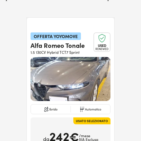
OFFERTA YOYOMOVE
Alfa Romeo Tonale
USED
RENEWED
1.5 130CV Hybrid TCT7 Sprint
Ibrido
Automatico
USATO SELEZIONATO
242€
/mese
da
IVA Esclusa