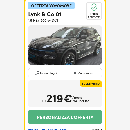
OFFERTA YOYOMOVE
Lynk & Co 01
USED
RENEWED
1.5 HEV 200 cv DCT
Ibrido Plug-in
Automatico
FULL HYBRID
219€
/mese
da
IVA Inclusa
PERSONALIZZA L’OFFERTA
ANCHE CON ANTICIPO ZERO
USATO