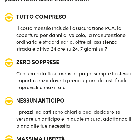
Sensori di parcheggio posteriori
TUTTO COMPRESO
Sensori pioggia
Il costo mensile include l'assicurazione RCA, la
Sistema di avviso e mantenimento della corsia
copertura per danni al veicolo, la manutenzione
ordinaria e straordinaria, oltre all'assistenza
Sistema di frenata d'emergenza attiva
stradale attiva 24 ore su 24, 7 giorni su 7
ZERO SORPRESE
Telecamera posteriore di parcheggio
Con una rata fissa mensile, paghi sempre lo stesso
importo senza doverti preoccupare di costi finali
imprevisti o maxi rate
NESSUN ANTICIPO
I prezzi indicati sono chiari e puoi decidere se
versare un anticipo e in quale misura, adattando il
piano alle tue necessità
MASSIMA LIBERTÀ