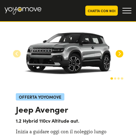
CHATTA CON NOI
OFFERTE NOLEGGIO
LUNGO TERMINE
Privati
OFFERTE NOLEGGIO
AUTO USATE
Aziende e P.IVA
CHI SIAMO
La nostra storia
COME FUNZIONA
Lavora con noi
PERCHÉ CONVIENE
OFFERTA YOYOMOVE
Jeep Avenger
SCEGLI UN PAESE
1.2 Hybrid 110cv Altitude aut.
Inizia a guidare oggi con il noleggio lungo