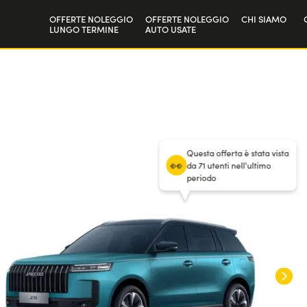
OFFERTE NOLEGGIO
OFFERTE NOLEGGIO
CHI SIAMO
LUNGO TERMINE
AUTO USATE
Privati
La nostra sto
36
mesi
/
30.000 km annui
Aziende e P.IVA
Lavora con n
/ Anticipo
6000
€
Questa offerta è stata vista
da 71 utenti nell'ultimo
periodo