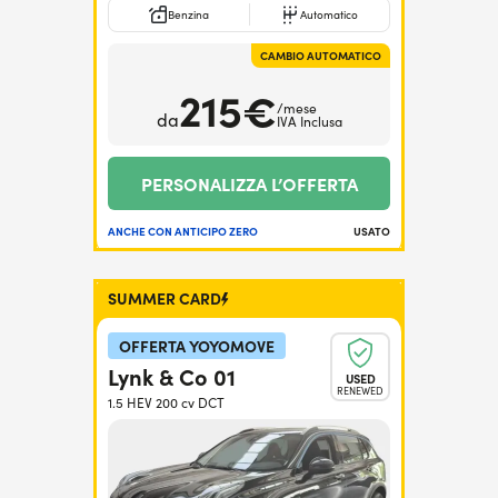
Benzina
Automatico
CAMBIO AUTOMATICO
215€
/mese
da
IVA Inclusa
PERSONALIZZA L’OFFERTA
ANCHE CON ANTICIPO ZERO
USATO
SUMMER CARD
OFFERTA YOYOMOVE
Lynk & Co 01
USED
RENEWED
1.5 HEV 200 cv DCT