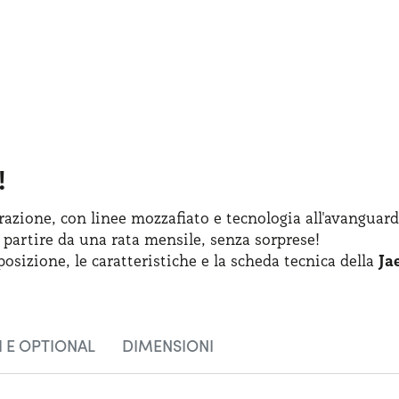
!
azione, con linee mozzafiato
e tecnologia
all'avanguard
 partire
da una rata
mensile, senza sorprese!
posizione
,
le caratteristiche
e la scheda
tecnica della
Ja
 E OPTIONAL
DIMENSIONI