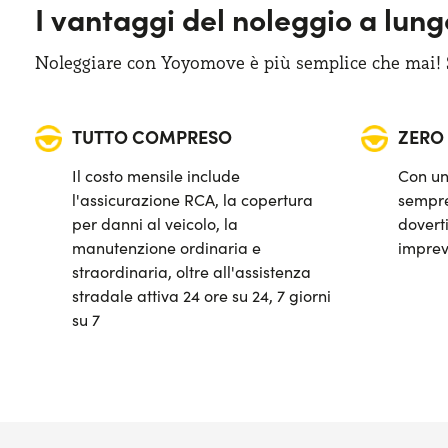
I vantaggi del noleggio a lun
Sistema di avviso e mantenimento della corsia
Noleggiare con Yoyomove è più semplice che mai! Sa
Sistema di frenata d'emergenza attiva
Telecamera posteriore di parcheggio
TUTTO COMPRESO
ZERO
Il costo mensile include
Con un
l'assicurazione RCA, la copertura
sempre
per danni al veicolo, la
doverti
manutenzione ordinaria e
imprev
straordinaria, oltre all'assistenza
stradale attiva 24 ore su 24, 7 giorni
su 7