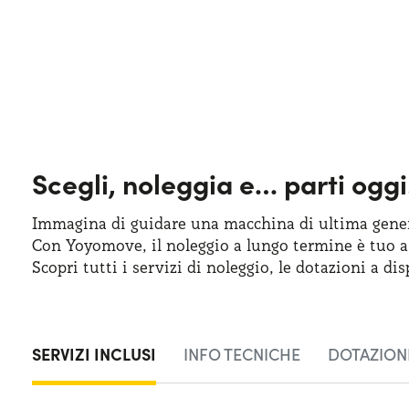
Scegli, noleggia e…
parti oggi
Immagina di guidare una macchina
di ultima
gener
Con Yoyomove,
il noleggio
a lungo
termine
è tuo
a
Scopri tutti
i servizi
di noleggio
,
le dotazioni
a dis
SERVIZI INCLUSI
INFO TECNICHE
DOTAZIONI