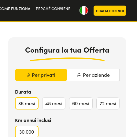
COME FUNZIONA
PERCHÉ CONVIENE
CHATTA CON NOI
ria
364
€
da
MAGGIORI INFO
oi
al mese iva
Inclusa
Configura la tua Offerta
Per privati
Per aziende
Durata
36
mesi
48
mesi
60
mesi
72
mesi
Km annui inclusi
30.000