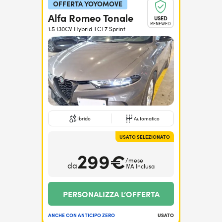
OFFERTA YOYOMOVE
Alfa Romeo Tonale
USED
RENEWED
1.5 130CV Hybrid TCT7 Sprint
Ibrido
Automatico
USATO SELEZIONATO
299€
/mese
da
IVA Inclusa
PERSONALIZZA L’OFFERTA
ANCHE CON ANTICIPO ZERO
USATO