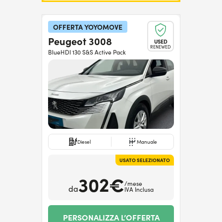
OFFERTA YOYOMOVE
Peugeot 3008
USED
RENEWED
BlueHDI 130 S&S Active Pack
Diesel
Manuale
USATO SELEZIONATO
302€
/mese
da
IVA Inclusa
PERSONALIZZA L’OFFERTA