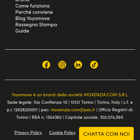
Come funziona
Perché conviene
Blog Yoyomove
Rassegna Stampa
Guide
Yoyomove è un brand della società MOVENZIA.COM S.R.L.
Sede legale: Via Confienza 10 | 10121 Torino | Torino, Italy | c.f. e
p.i. 12628200011 | pec:
movenzia.com@pec.it
| Ufficio Registri di:
Torino | REA n. 1304362 | Capitale sociale: 302.574,39€
Privacy Policy
Cookie Policy
Terms and conditions