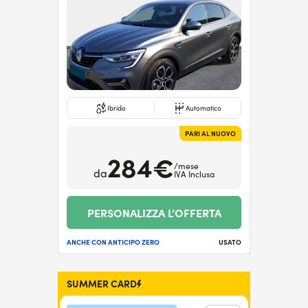
Ibrido
Automatico
PARI AL NUOVO
284€
/mese
da
IVA Inclusa
PERSONALIZZA L’OFFERTA
ANCHE CON ANTICIPO ZERO
USATO
SUMMER CARD