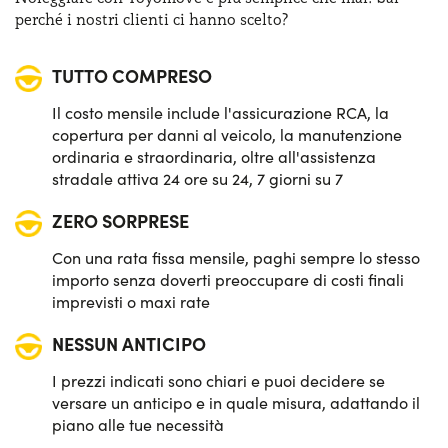
Bagagliaio (min):
500 lt
perché i nostri clienti ci hanno scelto?
Sensori di parcheggio anteriori & posteriori
TUTTO COMPRESO
Sistema di avviso e mantenimento della corsia
Il costo mensile include l'assicurazione RCA, la
Sistema di frenata d'emergenza attiva
copertura per danni al veicolo, la manutenzione
ordinaria e straordinaria, oltre all'assistenza
Telecamera di parcheggio 360°
stradale attiva 24 ore su 24, 7 giorni su 7
ZERO SORPRESE
Tetto panoramico
Con una rata fissa mensile, paghi sempre lo stesso
importo senza doverti preoccupare di costi finali
imprevisti o maxi rate
NESSUN ANTICIPO
I prezzi indicati sono chiari e puoi decidere se
versare un anticipo e in quale misura, adattando il
piano alle tue necessità