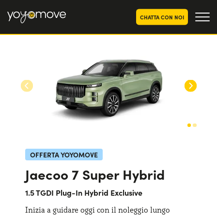
CHATTA CON NOI
OFFERTE NOLEGGIO
LUNGO TERMINE
Privati
OFFERTE NOLEGGIO
AUTO USATE
Aziende e P.IVA
CHI SIAMO
La nostra storia
COME FUNZIONA
Lavora con noi
PERCHÉ CONVIENE
OFFERTA YOYOMOVE
Jaecoo 7 Super Hybrid
SCEGLI UN PAESE
1.5 TGDI Plug-In Hybrid Exclusive
Inizia a guidare oggi con il noleggio lungo