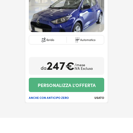
Ibrido
Automatico
247€
/mese
da
IVA Esclusa
PERSONALIZZA L’OFFERTA
ANCHE CON ANTICIPO ZERO
USATO