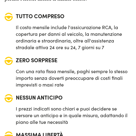
Sensori di parcheggio posteriori
TUTTO COMPRESO
Sistema di avviso e mantenimento della corsia
Il costo mensile include l'assicurazione RCA, la
Sistema di frenata d'emergenza attiva
copertura per danni al veicolo, la manutenzione
ordinaria e straordinaria, oltre all'assistenza
stradale attiva 24 ore su 24, 7 giorni su 7
ZERO SORPRESE
Con una rata fissa mensile, paghi sempre lo stesso
importo senza doverti preoccupare di costi finali
imprevisti o maxi rate
NESSUN ANTICIPO
I prezzi indicati sono chiari e puoi decidere se
versare un anticipo e in quale misura, adattando il
piano alle tue necessità
MASSIMA LIBERTÀ