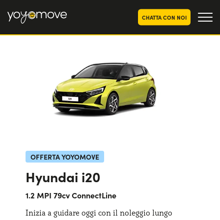
CHATTA CON NOI
OFFERTE NOLEGGIO
LUNGO TERMINE
Privati
OFFERTE NOLEGGIO
AUTO USATE
Aziende e P.IVA
CHI SIAMO
La nostra storia
COME FUNZIONA
Lavora con noi
PERCHÉ CONVIENE
OFFERTA YOYOMOVE
Hyundai i20
SCEGLI UN PAESE
1.2 MPI 79cv ConnectLine
Inizia a guidare oggi con il noleggio lungo