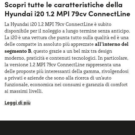
Scopri tutte le caratteristiche della
Hyundai i20 1.2 MPI 79cv ConnectLine
La Hyundai i20 1.2 MPI 79cv ConnectLine è subito
disponibile per il noleggio a lungo termine senza anticipo.
La i20 è una vettura che punta tutto sulla qualità ed è una
delle compatte in assoluto più apprezzate
all’interno del
segmento B
, questo grazie a un bel mix tra design
moderno, praticità e contenuti tecnologici. In particolare,
la versione 1.2 MPI 79cv ConnectLine rappresenta una
delle proposte più interessanti della gamma, rivolgendosi
a privati e aziende che sono alla ricerca di un’auto
funzionale, economica nei consumi e garanzia di comfort
ai massimi livelli.
La Hyundai i20 1.2 MPI 79cv ConnectLine è ideale per
muoversi in ambito urbano e per affrontare brevi viaggi,
distinguendosi per affidabilità, facilità di guida e un
ottimo
rapporto qualità-prezzo
. La vettura si presenta
con dimensioni molto competitive nel segmento delle