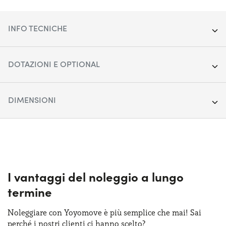
INFO TECNICHE
Segmento:
SUV Cittadino
DOTAZIONI E OPTIONAL
Porte:
5
Apple Car Play & Android Auto
DIMENSIONI
Alimentazione:
Ibrido
Cerchi in lega da 17"
Cambio:
Lunghezza:
Manuale
423 cm
Climatizzatore automatico
Trazione:
Larghezza:
Anteriore
181 cm
Cruise control
Posti auto:
Altezza:
5
155 cm
I vantaggi del noleggio a lungo
Display touchscreen da 12"
termine
Potenza:
Bagagliaio (max):
125 CV
1216 lt
Fari anteriori LED
Noleggiare con Yoyomove è più semplice che mai! Sai
Bagagliaio (min):
456 lt
perché i nostri clienti ci hanno scelto?