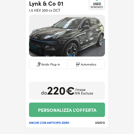
Lynk & Co 01
USED
RENEWED
1.5 HEV 200 cv DCT
Ibrido Plug-in
Automatico
220€
/mese
da
IVA Esclusa
PERSONALIZZA L’OFFERTA
ANCHE CON ANTICIPO ZERO
USATO