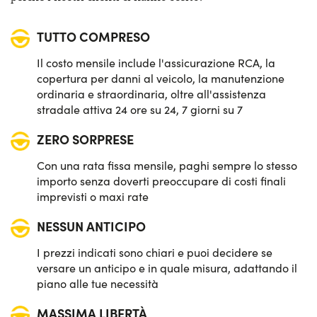
Keyless entry
TUTTO COMPRESO
Quadro strumenti digitale
Il costo mensile include l'assicurazione RCA, la
Sensori di parcheggio posteriori
copertura per danni al veicolo, la manutenzione
ordinaria e straordinaria, oltre all'assistenza
Sistema di avviso e mantenimento della corsia
stradale attiva 24 ore su 24, 7 giorni su 7
ZERO SORPRESE
Sistema di frenata d'emergenza attiva
Con una rata fissa mensile, paghi sempre lo stesso
Telecamera posteriore di parcheggio
importo senza doverti preoccupare di costi finali
imprevisti o maxi rate
Vetri posteriori e lunotto oscurati
NESSUN ANTICIPO
I prezzi indicati sono chiari e puoi decidere se
versare un anticipo e in quale misura, adattando il
piano alle tue necessità
MASSIMA LIBERTÀ