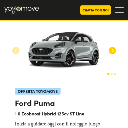
CHATTA CON NOI
OFFERTE NOLEGGIO
LUNGO TERMINE
Privati
OFFERTE NOLEGGIO
AUTO USATE
Aziende e P.IVA
CHI SIAMO
La nostra storia
COME FUNZIONA
Lavora con noi
PERCHÉ CONVIENE
OFFERTA YOYOMOVE
Ford Puma
SCEGLI UN PAESE
1.0 Ecoboost Hybrid 125cv ST Line
Inizia a guidare oggi con il noleggio lungo