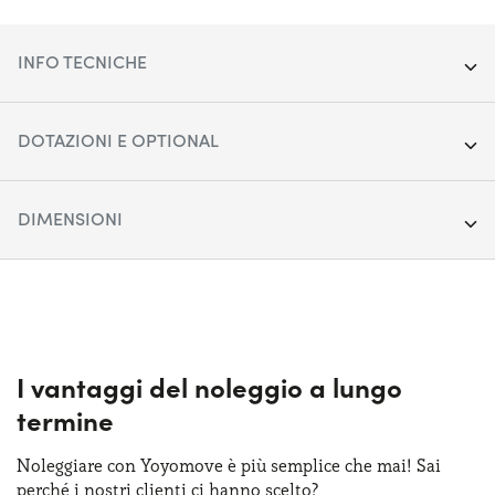
INFO TECNICHE
Segmento:
SUV Medio-Grande
DOTAZIONI E OPTIONAL
Porte:
5
Cerchi in lega da 17"
DIMENSIONI
Alimentazione:
Ibrido
Climatizzatore automatico bi-zona
Cambio:
Lunghezza:
Automatico
475 cm
Cruise control
Trazione:
Larghezza:
Anteriore
188 cm
Display touchscreen da 12"
Posti auto:
Altezza:
5
168 cm
I vantaggi del noleggio a lungo
Fari anteriori LED
termine
Potenza:
Bagagliaio (max):
180 CV
1530 lt
Quadro strumenti digitale
Noleggiare con Yoyomove è più semplice che mai! Sai
Bagagliaio (min):
435 lt
perché i nostri clienti ci hanno scelto?