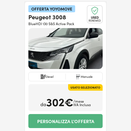
OFFERTA YOYOMOVE
Peugeot 3008
USED
RENEWED
BlueHDI 130 S&S Active Pack
Diesel
Manuale
USATO SELEZIONATO
302€
/mese
da
IVA Inclusa
PERSONALIZZA L’OFFERTA