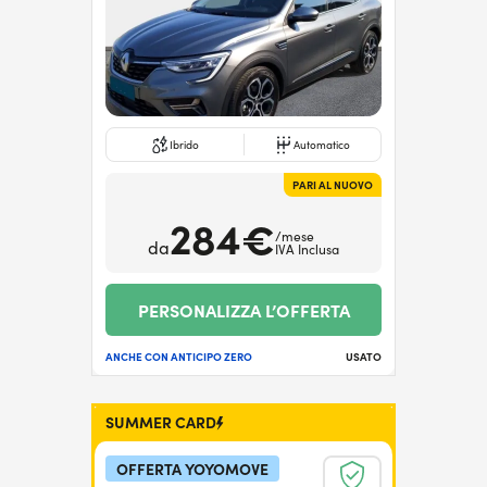
Ibrido
Automatico
PARI AL NUOVO
284€
/mese
da
IVA Inclusa
PERSONALIZZA L’OFFERTA
ANCHE CON ANTICIPO ZERO
USATO
SUMMER CARD
OFFERTA YOYOMOVE