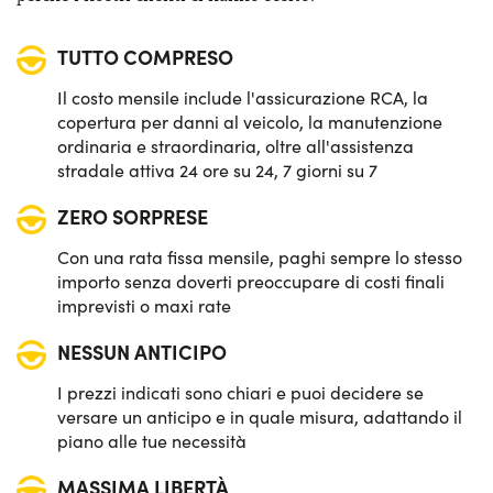
Ricarica telefono wireless
TUTTO COMPRESO
Sensori di parcheggio anteriori & posteriori
Il costo mensile include l'assicurazione RCA, la
Sistema di avviso e mantenimento della corsia
copertura per danni al veicolo, la manutenzione
ordinaria e straordinaria, oltre all'assistenza
Sistema di frenata d'emergenza attiva
stradale attiva 24 ore su 24, 7 giorni su 7
ZERO SORPRESE
Telecamera posteriore di parcheggio
Con una rata fissa mensile, paghi sempre lo stesso
Vetri posteriori e lunotto oscurati
importo senza doverti preoccupare di costi finali
imprevisti o maxi rate
NESSUN ANTICIPO
I prezzi indicati sono chiari e puoi decidere se
versare un anticipo e in quale misura, adattando il
piano alle tue necessità
MASSIMA LIBERTÀ