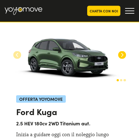
CHATTA CON NOI
OFFERTE NOLEGGIO
LUNGO TERMINE
Privati
OFFERTE NOLEGGIO
AUTO USATE
Aziende e P.IVA
CHI SIAMO
La nostra storia
COME FUNZIONA
Lavora con noi
PERCHÉ CONVIENE
OFFERTA YOYOMOVE
Ford Kuga
SCEGLI UN PAESE
2.5 HEV 180cv 2WD Titanium aut.
Inizia a guidare oggi con il noleggio lungo