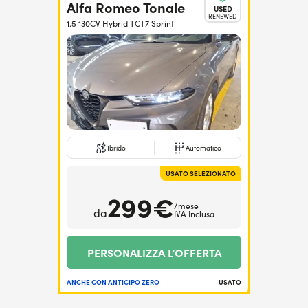
Alfa Romeo Tonale
USED
RENEWED
1.5 130CV Hybrid TCT7 Sprint
Ibrido
Automatico
USATO SELEZIONATO
299€
/mese
da
IVA Inclusa
PERSONALIZZA L’OFFERTA
ANCHE CON ANTICIPO ZERO
USATO