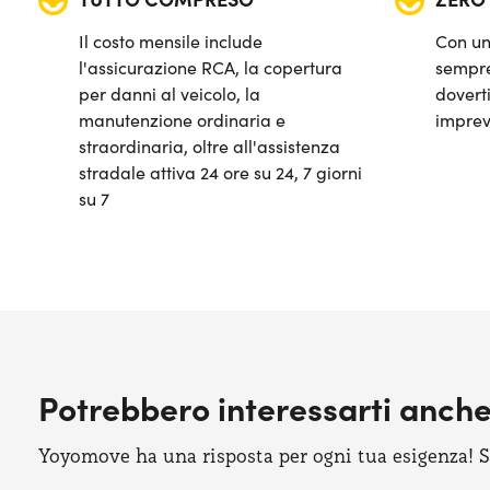
Sensori di parcheggio posteriori
Il costo mensile include
Con un
Sistema di avviso e mantenimento della corsia
l'assicurazione RCA, la copertura
sempre
per danni al veicolo, la
doverti
Sistema di frenata d'emergenza attiva
manutenzione ordinaria e
imprev
straordinaria, oltre all'assistenza
stradale attiva 24 ore su 24, 7 giorni
su 7
Potrebbero interessarti anch
Yoyomove ha una risposta per ogni tua esigenza! Sco