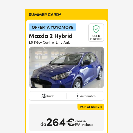
SUMMER CARD
OFFERTA YOYOMOVE
Mazda 2 Hybrid
USED
RENEWED
1.5 116cv Centre-Line Aut.
Ibrido
Automatico
PARI AL NUOVO
264€
/mese
da
IVA Inclusa