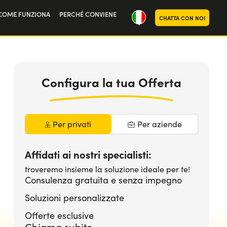
COME FUNZIONA
PERCHÉ CONVIENE
CHATTA CON NOI
ria
oi
Configura la tua Offerta
Per privati
Per aziende
Affidati ai nostri specialisti:
troveremo insieme la soluzione ideale per te!
Consulenza gratuita e senza impegno
Soluzioni personalizzate
Offerte esclusive
Chiama subito