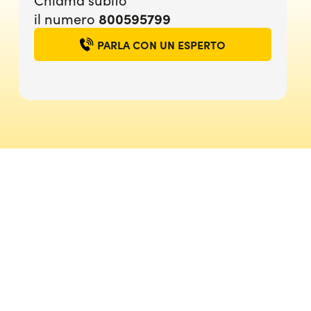
800595799
il numero
PARLA CON UN ESPERTO