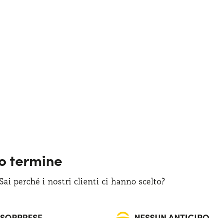
go termine
i perché i nostri clienti ci hanno scelto?
 SORPRESE
NESSUN ANTICIPO