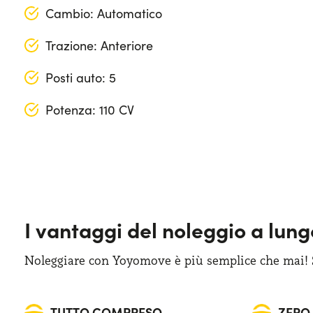
Cambio: Automatico
Trazione: Anteriore
Posti auto: 5
Potenza: 110 CV
Apple Car Play & Android Auto
Lunghezza: 400 cm
Cerchi in acciaio da 16"
Larghezza: 176 cm
Climatizzatore manuale
Altezza: 159 cm
I vantaggi del noleggio a lun
Cruise control
Bagagliaio (max): 1365 lt
Display touchscreen da 10"
Bagagliaio (min): 410 lt
Noleggiare con Yoyomove è più semplice che mai! Sa
Fari anteriori LED
TUTTO COMPRESO
ZERO