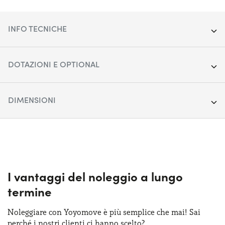
INFO TECNICHE
Segmento:
City car
DOTAZIONI E OPTIONAL
Porte:
5
Apple Car Play & Android Auto
DIMENSIONI
Alimentazione:
Benzina
Cerchi in lega da 17"
Cambio:
Lunghezza:
Manuale
402 cm
Climatizzatore automatico
Trazione:
Larghezza:
Anteriore
176 cm
Display touchscreen da 10"
Posti auto:
Altezza:
5
158 cm
I vantaggi del noleggio a lungo
Fari anteriori LED
termine
Potenza:
Bagagliaio:
100 CV
310 lt
Ricarica telefono wireless
Noleggiare con Yoyomove è più semplice che mai! Sai
perché i nostri clienti ci hanno scelto?