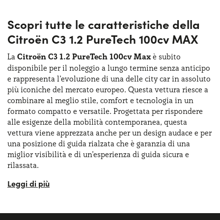
Scopri tutte le caratteristiche della
Citroën C3 1.2 PureTech 100cv MAX
La
Citroën C3 1.2 PureTech 100cv Max
è subito
disponibile per il noleggio a lungo termine senza anticipo
e rappresenta l’evoluzione di una delle city car in assoluto
più iconiche del mercato europeo. Questa vettura riesce a
combinare al meglio stile, comfort e tecnologia in un
formato compatto e versatile. Progettata per rispondere
alle esigenze della mobilità contemporanea, questa
vettura viene apprezzata anche per un design audace e per
una posizione di guida rialzata che è garanzia di una
miglior visibilità e di un’esperienza di guida sicura e
rilassata.
La Citroën C3 è uno dei modelli di maggior successo nella
storia del marchio francese, basti pensare che risale al
2002. Nel corso degli anni, la C3 ha saputo evolversi
mantenendo
un’identità distintiva
. L’ultima