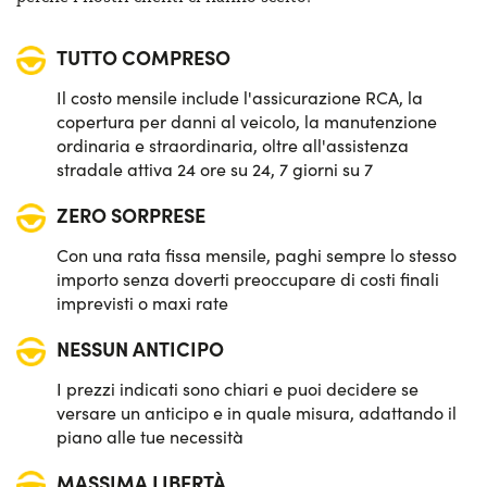
Sensori di parcheggio posteriori
TUTTO COMPRESO
Sistema di avviso e mantenimento della corsia
Il costo mensile include l'assicurazione RCA, la
Sistema di frenata d'emergenza attiva
copertura per danni al veicolo, la manutenzione
ordinaria e straordinaria, oltre all'assistenza
Telecamera posteriore di parcheggio
stradale attiva 24 ore su 24, 7 giorni su 7
ZERO SORPRESE
Vetri posteriori e lunotto oscurati
Con una rata fissa mensile, paghi sempre lo stesso
importo senza doverti preoccupare di costi finali
imprevisti o maxi rate
NESSUN ANTICIPO
I prezzi indicati sono chiari e puoi decidere se
versare un anticipo e in quale misura, adattando il
piano alle tue necessità
MASSIMA LIBERTÀ