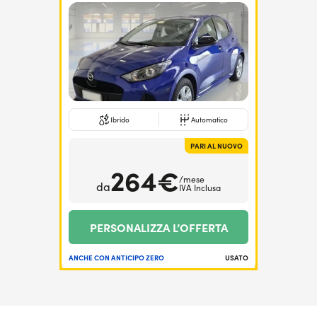
Ibrido
Automatico
PARI AL NUOVO
264€
/mese
da
IVA Inclusa
PERSONALIZZA L’OFFERTA
ANCHE CON ANTICIPO ZERO
USATO