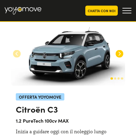
CHATTA CON NOI
OFFERTE NOLEGGIO
LUNGO TERMINE
Privati
OFFERTE NOLEGGIO
AUTO USATE
Aziende e P.IVA
CHI SIAMO
La nostra storia
COME FUNZIONA
Lavora con noi
PERCHÉ CONVIENE
OFFERTA YOYOMOVE
Citroën C3
SCEGLI UN PAESE
1.2 PureTech 100cv MAX
Inizia a guidare oggi con il noleggio lungo