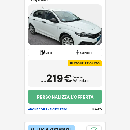
1.3 MJet 95cv
Diesel
Manuale
USATO SELEZIONATO
219€
/mese
da
IVA Inclusa
PERSONALIZZA L’OFFERTA
ANCHE CON ANTICIPO ZERO
USATO
OFFERTA YOYOMOVE