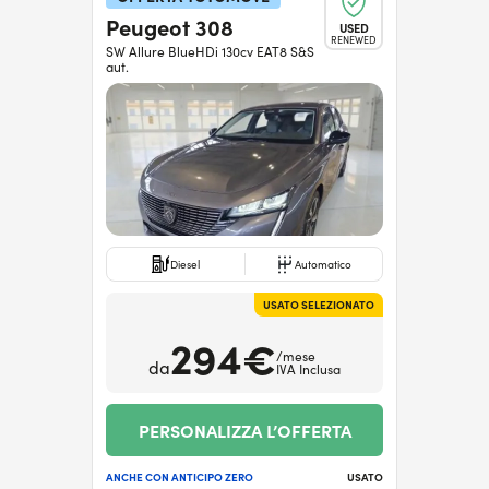
Peugeot 308
USED
RENEWED
SW Allure BlueHDi 130cv EAT8 S&S
aut.
Diesel
Automatico
USATO SELEZIONATO
294€
/mese
da
IVA Inclusa
PERSONALIZZA L’OFFERTA
ANCHE CON ANTICIPO ZERO
USATO