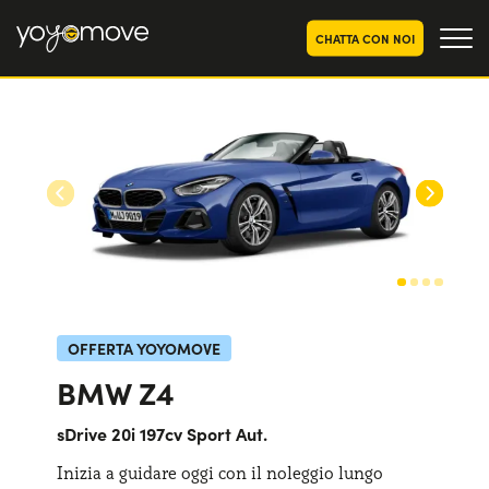
CHATTA CON NOI
OFFERTE NOLEGGIO
LUNGO TERMINE
Privati
OFFERTE NOLEGGIO
AUTO USATE
Aziende e P.IVA
CHI SIAMO
La nostra storia
COME FUNZIONA
Lavora con noi
PERCHÉ CONVIENE
OFFERTA YOYOMOVE
BMW Z4
SCEGLI UN PAESE
sDrive 20i 197cv Sport Aut.
Inizia a guidare oggi con il noleggio lungo