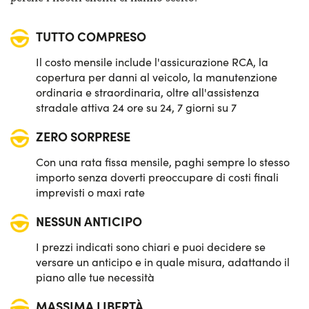
Quadro strumenti digitale
TUTTO COMPRESO
Sensori di parcheggio anteriori & posteriori
Il costo mensile include l'assicurazione RCA, la
Sistema di avviso e mantenimento della corsia
copertura per danni al veicolo, la manutenzione
ordinaria e straordinaria, oltre all'assistenza
Sistema di frenata d'emergenza attiva
stradale attiva 24 ore su 24, 7 giorni su 7
ZERO SORPRESE
Con una rata fissa mensile, paghi sempre lo stesso
importo senza doverti preoccupare di costi finali
imprevisti o maxi rate
NESSUN ANTICIPO
I prezzi indicati sono chiari e puoi decidere se
versare un anticipo e in quale misura, adattando il
piano alle tue necessità
MASSIMA LIBERTÀ