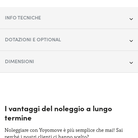
INFO TECNICHE
Segmento:
Berline/SW/Coupé
DOTAZIONI E OPTIONAL
Porte:
2
Apple Car Play & Android Auto
DIMENSIONI
Alimentazione:
Benzina
Cerchi in lega da 18"
Cambio:
Lunghezza:
Automatico
432 cm
Climatizzatore automatico
Trazione:
Larghezza:
Posteriore
186 cm
Cruise control
Posti auto:
Altezza:
2
130 cm
I vantaggi del noleggio a lungo
Display touchscreen da 12"
termine
Potenza:
Bagagliaio:
297 CV
281 lt
Fari anteriori LED
Noleggiare con Yoyomove è più semplice che mai! Sai
perché i nostri clienti ci hanno scelto?