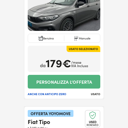
Benzina
Manuale
USATO SELEZIONATO
179€
/mese
da
IVA Inclusa
PERSONALIZZA L’OFFERTA
ANCHE CON ANTICIPO ZERO
USATO
OFFERTA YOYOMOVE
Fiat Tipo
USED
RENEWED