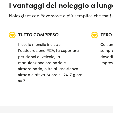
I vantaggi del noleggio a lun
Start&Stop
Noleggiare con Yoyomove è più semplice che mai! Sa
Telecamera posteriore di parcheggio
TUTTO COMPRESO
ZERO
Il costo mensile include
Con un
l'assicurazione RCA, la copertura
sempre
per danni al veicolo, la
doverti
manutenzione ordinaria e
imprev
straordinaria, oltre all'assistenza
stradale attiva 24 ore su 24, 7 giorni
su 7