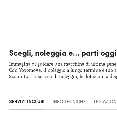
Scegli, noleggia e…
parti oggi
Immagina di guidare una macchina
di ultima
gener
Con Yoyomove,
il noleggio
a lungo
termine
è tuo
a
Scopri tutti
i servizi
di noleggio
,
le dotazioni
a dis
SERVIZI INCLUSI
INFO TECNICHE
DOTAZIONI