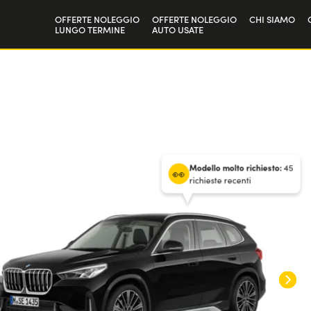
OFFERTE NOLEGGIO
OFFERTE NOLEGGIO
CHI SIAMO
LUNGO TERMINE
AUTO USATE
Privati
La nostra st
36
mesi
/
30.000 km annui
Aziende e P.IVA
Lavora con 
/ Anticipo
6000
€
Modello molto richiesto:
45
richieste recenti