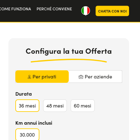
COME FUNZIONA
PERCHÉ CONVIENE
CHATTA CON NOI
oria
598
€
da
MAGGIORI INFO
noi
al mese iva
Inclusa
Configura la tua Offerta
Per privati
Per aziende
Durata
36
mesi
48
mesi
60
mesi
Km annui inclusi
30.000