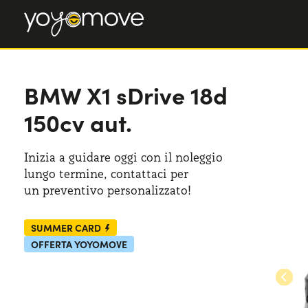
BMW X1
BMW X1
sDrive 18d
sDrive 18d 150cv aut.
150cv aut.
Inizia a guidare oggi con il noleggio
lungo termine, contattaci per
un preventivo
personalizzato!
SUMMER CARD
OFFERTA YOYOMOVE