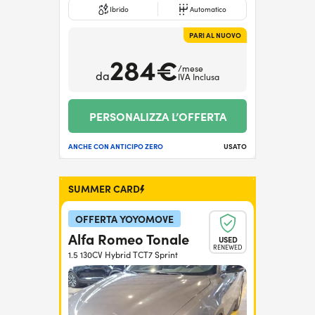
Ibrido
Automatico
PARI AL NUOVO
284€
/mese
da
IVA Inclusa
PERSONALIZZA L’OFFERTA
ANCHE CON ANTICIPO ZERO
USATO
SUMMER CARD
OFFERTA YOYOMOVE
Alfa Romeo Tonale
USED
RENEWED
1.5 130CV Hybrid TCT7 Sprint