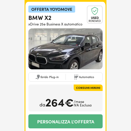
OFFERTA YOYOMOVE
BMW X2
USED
RENEWED
xDrive 25e Business X automatico
Ibrido Plug-in
Automatico
CONSUMI MINIMI
264€
/mese
da
IVA Esclusa
PERSONALIZZA L’OFFERTA