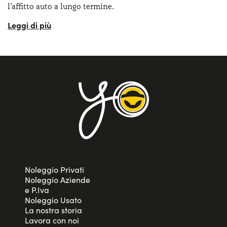
l’affitto auto a lungo termine.
Il
design della Q5
cattura immediatamente l’attenzione
grazie alle sue linee eleganti e muscolose, che esaltano la
sua natura robusta e sofisticata. Il frontale è caratterizzato
dalla classica griglia Singleframe Audi, mentre i gruppi
ottici LED full optional sottolineano la modernità e
l’eleganza del modello. E per quanto riguarda
l’allestimento Business? Questo comprende: Apple Car
Play & Android Auto, cerchi in lega da 18’’,
climatizzatore automatico bi-zona
, cruise control
adattivo, fari anteriori LED, quadro strumenti digitale,
sensori di parcheggio anteriori e posteriori, sistema di
avviso e mantenimento corsia, sistema di frenata
d’emergenza attiva e telecamera posteriore di parcheggio.
Noleggio Privati
Noleggio Aziende
Anche gli
interni della Q5
sono di alto livello e vanno
e P.Iva
visti come un esempio di lusso e funzionalità, con
Noleggio Usato
materiali di alta qualità e un layout ergonomico che
La nostra storia
Lavora con noi
garantisce spazio e comfort per tutti i passeggeri.