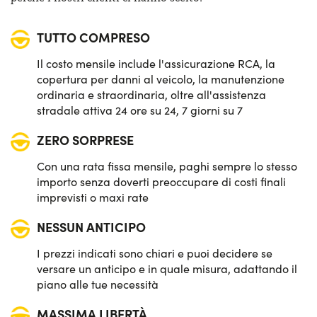
Sensori di parcheggio anteriori & posteriori
TUTTO COMPRESO
Sistema di avviso e mantenimento della corsia
Il costo mensile include l'assicurazione RCA, la
Sistema di frenata d'emergenza attiva
copertura per danni al veicolo, la manutenzione
ordinaria e straordinaria, oltre all'assistenza
Telecamera posteriore di parcheggio
stradale attiva 24 ore su 24, 7 giorni su 7
ZERO SORPRESE
Con una rata fissa mensile, paghi sempre lo stesso
importo senza doverti preoccupare di costi finali
imprevisti o maxi rate
NESSUN ANTICIPO
I prezzi indicati sono chiari e puoi decidere se
versare un anticipo e in quale misura, adattando il
piano alle tue necessità
MASSIMA LIBERTÀ