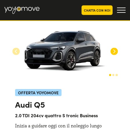
CHATTA CON NOI
OFFERTE NOLEGGIO
LUNGO TERMINE
Privati
OFFERTE NOLEGGIO
AUTO USATE
Aziende e P.IVA
CHI SIAMO
La nostra storia
COME FUNZIONA
Lavora con noi
PERCHÉ CONVIENE
OFFERTA YOYOMOVE
Audi Q5
SCEGLI UN PAESE
2.0 TDI 204cv quattro S tronic Business
Inizia a guidare oggi con il noleggio lungo