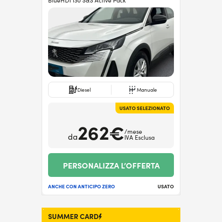
BlueHDI 130 S&S Active Pack
Diesel
Manuale
USATO SELEZIONATO
262€
/mese
da
IVA Esclusa
PERSONALIZZA L’OFFERTA
ANCHE CON ANTICIPO ZERO
USATO
SUMMER CARD