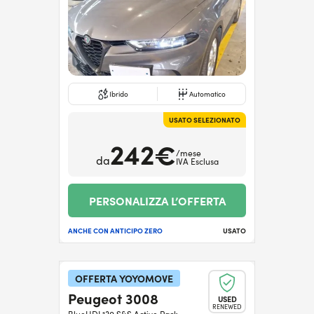
Ibrido
Automatico
USATO SELEZIONATO
242€
/mese
da
IVA Esclusa
PERSONALIZZA L’OFFERTA
ANCHE CON ANTICIPO ZERO
USATO
OFFERTA YOYOMOVE
Peugeot 3008
USED
RENEWED