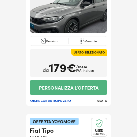
Benzina
Manuale
USATO SELEZIONATO
179€
/mese
da
IVA Inclusa
PERSONALIZZA L’OFFERTA
ANCHE CON ANTICIPO ZERO
USATO
OFFERTA YOYOMOVE
Fiat Tipo
USED
RENEWED