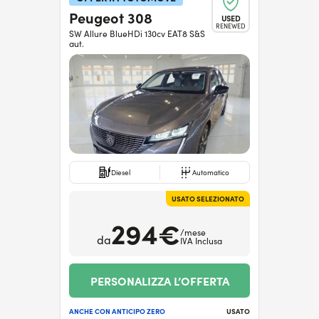
Peugeot 308
USED
RENEWED
SW Allure BlueHDi 130cv EAT8 S&S
aut.
Diesel
Automatico
USATO SELEZIONATO
294€
/mese
da
IVA Inclusa
PERSONALIZZA L’OFFERTA
ANCHE CON ANTICIPO ZERO
USATO