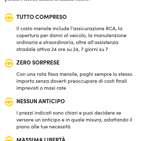
Sistema di avviso e mantenimento della corsia
TUTTO COMPRESO
Sistema di frenata d'emergenza attiva
Il costo mensile include l'assicurazione RCA, la
Telecamera posteriore di parcheggio
copertura per danni al veicolo, la manutenzione
ordinaria e straordinaria, oltre all'assistenza
Vetri posteriori e lunotto oscurati
stradale attiva 24 ore su 24, 7 giorni su 7
ZERO SORPRESE
Con una rata fissa mensile, paghi sempre lo stesso
importo senza doverti preoccupare di costi finali
imprevisti o maxi rate
NESSUN ANTICIPO
I prezzi indicati sono chiari e puoi decidere se
versare un anticipo e in quale misura, adattando il
piano alle tue necessità
MASSIMA LIBERTÀ