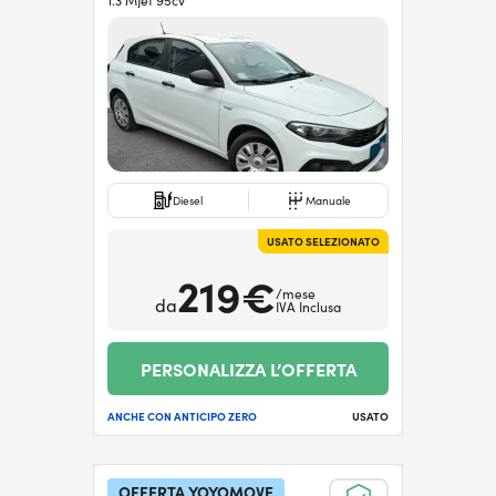
1.3 MJet 95cv
Diesel
Manuale
USATO SELEZIONATO
219€
/mese
da
IVA Inclusa
PERSONALIZZA L’OFFERTA
ANCHE CON ANTICIPO ZERO
USATO
OFFERTA YOYOMOVE