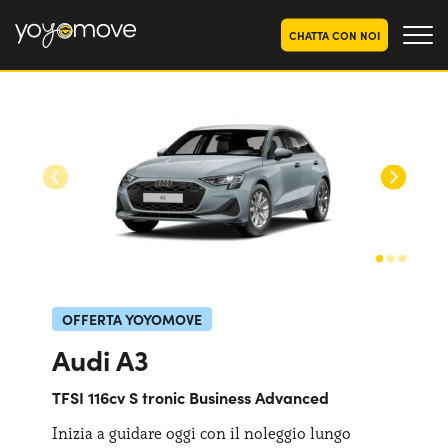
CHATTA CON NOI
OFFERTE NOLEGGIO
LUNGO TERMINE
Privati
OFFERTE NOLEGGIO
AUTO USATE
Aziende e P.IVA
CHI SIAMO
La nostra storia
COME FUNZIONA
Lavora con noi
PERCHÉ CONVIENE
OFFERTA YOYOMOVE
Audi A3
SCEGLI UN PAESE
TFSI 116cv S tronic Business Advanced
Inizia a guidare oggi con il noleggio lungo