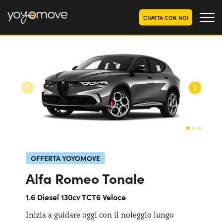
CHATTA CON NOI
OFFERTE NOLEGGIO
LUNGO TERMINE
Privati
OFFERTE NOLEGGIO
AUTO USATE
Aziende e P.IVA
CHI SIAMO
La nostra storia
COME FUNZIONA
Lavora con noi
PERCHÉ CONVIENE
OFFERTA YOYOMOVE
Alfa Romeo Tonale
SCEGLI UN PAESE
1.6 Diesel 130cv TCT6 Veloce
Inizia a guidare oggi con il noleggio lungo