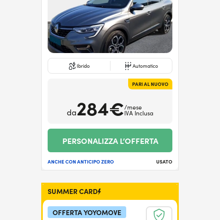
Ibrido
Automatico
PARI AL NUOVO
284€
/mese
da
IVA Inclusa
PERSONALIZZA L’OFFERTA
ANCHE CON ANTICIPO ZERO
USATO
SUMMER CARD
OFFERTA YOYOMOVE