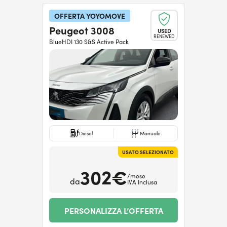
OFFERTA YOYOMOVE
Peugeot 3008
USED
RENEWED
BlueHDI 130 S&S Active Pack
Diesel
Manuale
USATO SELEZIONATO
302€
/mese
da
IVA Inclusa
PERSONALIZZA L’OFFERTA