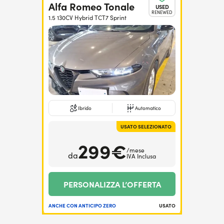
Alfa Romeo Tonale
USED
RENEWED
1.5 130CV Hybrid TCT7 Sprint
Ibrido
Automatico
USATO SELEZIONATO
299€
/mese
da
IVA Inclusa
PERSONALIZZA L’OFFERTA
ANCHE CON ANTICIPO ZERO
USATO