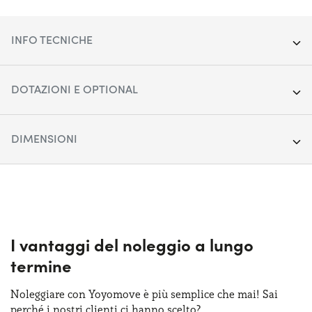
INFO TECNICHE
Segmento:
SUV Medio-Grande
DOTAZIONI E OPTIONAL
Porte:
5
Apple Car Play & Android Auto
DIMENSIONI
Alimentazione:
Diesel
Cerchi in lega da 19"
Cambio:
Lunghezza:
Automatico
453 cm
Climatizzatore automatico bi-zona
Trazione:
Larghezza:
Anteriore
184 cm
Cruise control
Posti auto:
Altezza:
5
160 cm
I vantaggi del noleggio a lungo
Fari anteriori LED
termine
Potenza:
Bagagliaio:
130 CV
500 lt
Keyless entry
Noleggiare con Yoyomove è più semplice che mai! Sai
perché i nostri clienti ci hanno scelto?