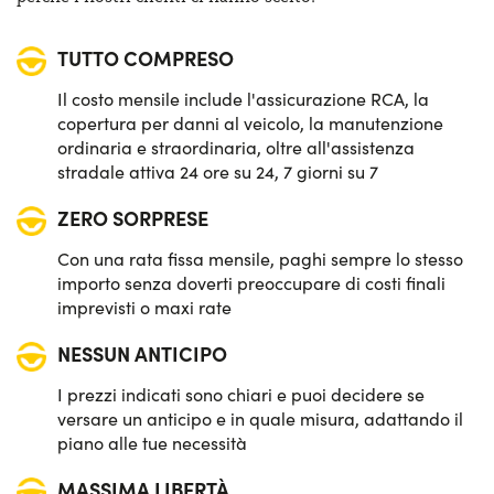
Quadro strumenti digitale
TUTTO COMPRESO
Sensori di parcheggio anteriori & posteriori
Il costo mensile include l'assicurazione RCA, la
Sistema di avviso e mantenimento della corsia
copertura per danni al veicolo, la manutenzione
ordinaria e straordinaria, oltre all'assistenza
Sistema di frenata d'emergenza attiva
stradale attiva 24 ore su 24, 7 giorni su 7
ZERO SORPRESE
Telecamera posteriore di parcheggio
Con una rata fissa mensile, paghi sempre lo stesso
Vetri posteriori e lunotto oscurati
importo senza doverti preoccupare di costi finali
imprevisti o maxi rate
NESSUN ANTICIPO
I prezzi indicati sono chiari e puoi decidere se
versare un anticipo e in quale misura, adattando il
piano alle tue necessità
MASSIMA LIBERTÀ