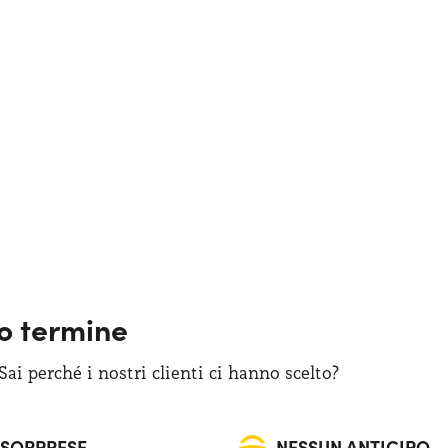
go termine
i perché i nostri clienti ci hanno scelto?
 SORPRESE
NESSUN ANTICIPO