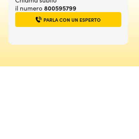
il numero
800595799
PARLA CON UN ESPERTO