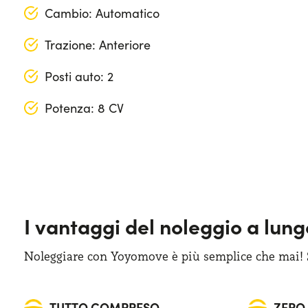
Cambio: Automatico
Trazione: Anteriore
Posti auto: 2
Potenza: 8 CV
Alzacristalli anteriori elettrici
Lunghezza: 276 cm
Display touchscreen da 7"
Larghezza: 150 cm
Fari anteriori LED
Altezza: 139 cm
I vantaggi del noleggio a lun
Fendinebbia anteriori
Bagagliaio: 0 lt
Noleggiare con Yoyomove è più semplice che mai! Sa
TUTTO COMPRESO
ZERO