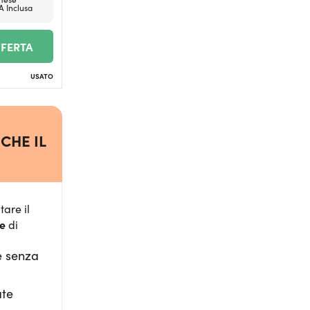
A Inclusa
FFERTA
USATO
CHE IL
tare il
ne
di
e senza
ate