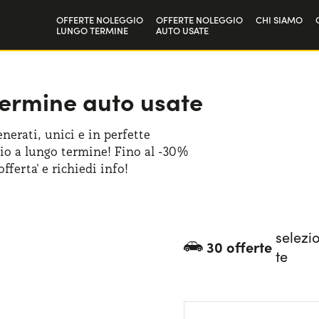
OFFERTE NOLEGGIO
OFFERTE NOLEGGIO
CHI SIAMO
LUNGO TERMINE
AUTO USATE
Privati
La nostra st
Aziende e P.IVA
Lavora con 
termine auto usate
enerati, unici e in perfette
ggio a lungo termine! Fino al -30%
fferta' e richiedi info!
selezi
30 offerte
te