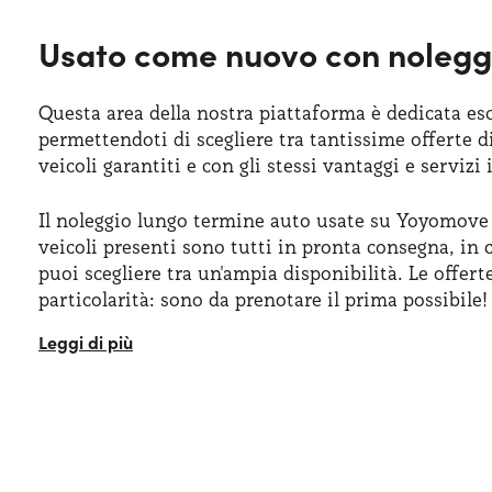
Usato come nuovo con noleggi
Questa area della nostra piattaforma è dedicata es
permettendoti di scegliere tra tantissime offerte d
veicoli garantiti e con gli stessi vantaggi e servizi
Il noleggio lungo termine auto usate su Yoyomove è 
veicoli presenti sono tutti in pronta consegna, in 
puoi scegliere tra un'ampia disponibilità. Le offe
particolarità: sono da prenotare il prima possibile!
I nostri consulenti sono a nostra disposizione per 
monitorare la disponibilità e trovare quella che ri
Potrai ricevere tutto il supporto per la scelta dell
usate, con la sicurezza della massima trasparenza 
esigenze.