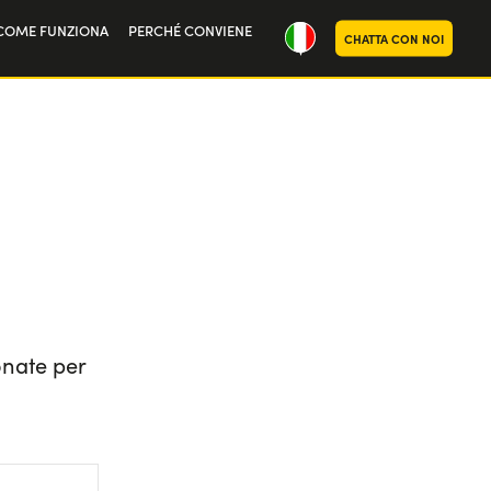
COME FUNZIONA
PERCHÉ CONVIENE
CHATTA CON NOI
oria
noi
onate per