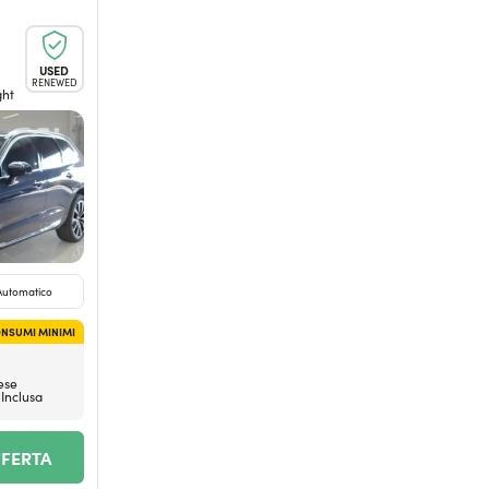
USED
RENEWED
ght
Automatico
NSUMI MINIMI
ese
 Inclusa
FFERTA