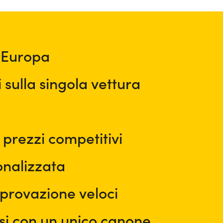
a Europa
i sulla singola vettura
 prezzi competitivi
nalizzata
provazione veloci
clusi con un unico canone