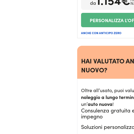
da
IV
PERSONALIZZA L’O
ANCHE CON ANTICIPO ZERO
HAI VALUTATO AN
NUOVO?
Oltre all’usato, puoi valu
noleggio a lungo termi
auto nuova
un’
!
Consulenza gratuita 
impegno
Soluzioni personalizz