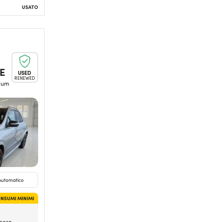
USATO
E
USED
RENEWED
ium
Automatico
NSUMI MINIMI
mese