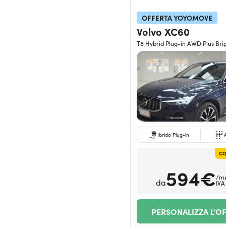
OFFERTA YOYOMOVE
Volvo XC60
T8 Hybrid Plug-in AWD Plus Bri
Ibrido Plug-in
CO
594€
/m
da
IVA
PERSONALIZZA L’O