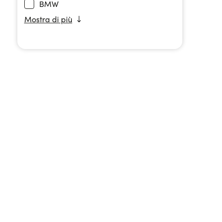
BMW
Cupra
Fiat
Kia
Lynk & Co
Mazda
Mercedes-Benz
Peugeot
Renault
Seat
Volvo