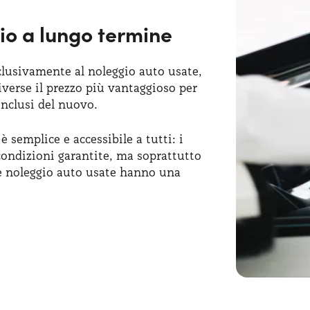
o a lungo termine
clusivamente al noleggio auto usate,
iverse il prezzo più vantaggioso per
 inclusi del nuovo.
semplice e accessibile a tutti: i
condizioni garantite, ma soprattutto
rte noleggio auto usate hanno una
bloccare l'auto per conto tuo oppure
sponde esattamente alle tue esigenze.
e offerte noleggio lungo termine auto
e della massima attenzione alle tue