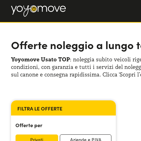
Offerte noleggio a lungo 
Yoyomove Usato TOP
: noleggia subito veicoli rig
condizioni, con garanzia e tutti i servizi del nole
sul canone e consegna rapidissima. Clicca 'Scopri l’o
Offerte per
Filtri applicati
Filtri applicati
Privati
Aziende e P.IVA