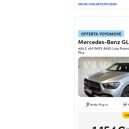
ANCHE CON ANTICIPO ZERO
OFFERTA YOYOMOVE
Mercedes-Benz GL
400 E 4M PHEV AMG Line Prem
Plus
Ibrido Plug-in
CO
1.154€
/