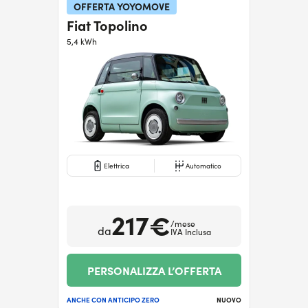
OFFERTA YOYOMOVE
Serve assistenza?
800595799
Fiat Topolino
5,4 kWh
Elettrica
Automatico
217€
/mese
da
IVA Inclusa
PERSONALIZZA L’OFFERTA
ANCHE CON ANTICIPO ZERO
NUOVO