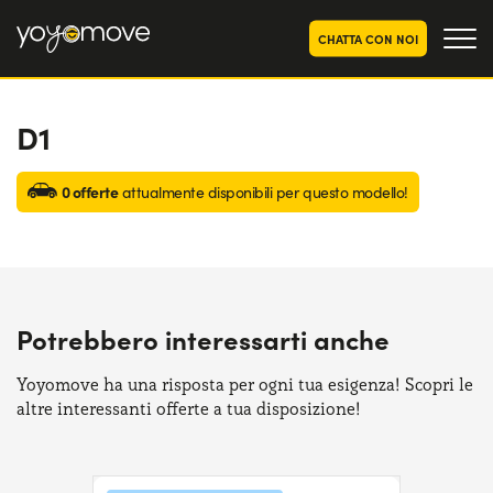
CHATTA CON NOI
D1
OFFERTE NOLEGGIO
LUNGO TERMINE
Privati
OFFERTE NOLEGGIO
0 offerte
attualmente disponibili per questo modello!
AUTO USATE
Aziende e P.IVA
CHI SIAMO
La nostra storia
COME FUNZIONA
Potrebbero interessarti anche
Lavora con noi
PERCHÉ CONVIENE
Yoyomove ha una risposta per ogni tua esigenza! Scopri le
altre interessanti offerte a tua disposizione!
SCEGLI UN PAESE