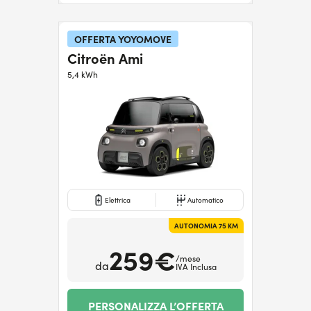
OFFERTA YOYOMOVE
Citroën Ami
5,4 kWh
Elettrica
Automatico
AUTONOMIA 75 KM
259€
/mese
da
IVA Inclusa
PERSONALIZZA L’OFFERTA